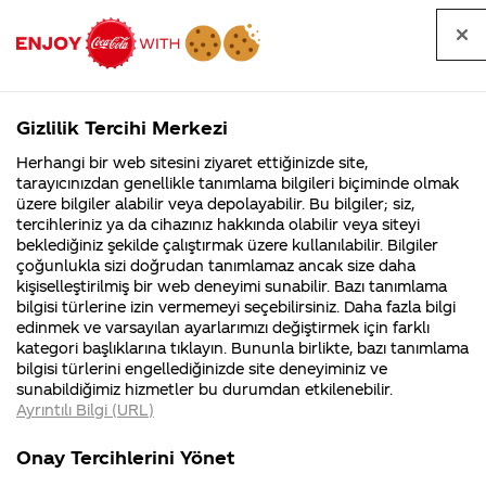
Tüm
Arama
Anasayfa
Haberler
Kapat
sorular
yap
Gizlilik Tercihi Merkezi
Arama yap
Herhangi bir web sitesini ziyaret ettiğinizde site,
Anasayfa
Sorular
Tüm Sorular
1656. Sayfa
tarayıcınızdan genellikle tanımlama bilgileri biçiminde olmak
üzere bilgiler alabilir veya depolayabilir. Bu bilgiler; siz,
Coca-
Coca-
Tüm sorular
Coca-Cola
Coca cola
tercihleriniz ya da cihazınız hakkında olabilir veya siteyi
Cola'nın
Cola’yı
nerenin
İsrail malı mı
Filistin'de
kim
beklediğiniz şekilde çalıştırmak üzere kullanılabilir. Bilgiler
malı?
Yani ...
fabr...
buldu?
çoğunlukla sizi doğrudan tanımlamaz ancak size daha
kişiselleştirilmiş bir web deneyimi sunabilir. Bazı tanımlama
Kurumsal
Kamp
bilgisi türlerine izin vermemeyi seçebilirsiniz. Daha fazla bilgi
edinmek ve varsayılan ayarlarımızı değiştirmek için farklı
4355 Soru
90 Soru
Tümü
Kurumsal
Kampanyalar
İçerik
kategori başlıklarına tıklayın. Bununla birlikte, bazı tanımlama
Coca-Cola
Kampany
bilgisi türlerini engellediğinizde site deneyiminiz ve
Şirketi
hakkınd
sunabildiğimiz hizmetler bu durumdan etkilenebilir.
hakkında
ettikleri
Ayrıntılı Bilgi (URL)
merak
Kampan
ettikleriniz.
koşulları
coco colanın
1 Litre cola aldım
Fabrikalarımız,
kampany
Onay Tercihlerini Yönet
sertifikalarımız,
tarihleri
diyare'ye yol açtığı
içinde yüzen bir
4
faaliyet
temini v