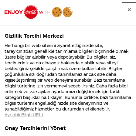
Tüm
Arama
Anasayfa
Haberler
Kapat
sorular
yap
Gizlilik Tercihi Merkezi
Arama yap
Herhangi bir web sitesini ziyaret ettiğinizde site,
Anasayfa
Sorular
Tüm Sorular
1586. Sayfa
tarayıcınızdan genellikle tanımlama bilgileri biçiminde olmak
üzere bilgiler alabilir veya depolayabilir. Bu bilgiler; siz,
Coca-
Coca-
Tüm sorular
Coca-Cola
Coca cola
tercihleriniz ya da cihazınız hakkında olabilir veya siteyi
Cola'nın
Cola’yı
nerenin
İsrail malı mı
Filistin'de
kim
beklediğiniz şekilde çalıştırmak üzere kullanılabilir. Bilgiler
malı?
Yani ...
fabr...
buldu?
çoğunlukla sizi doğrudan tanımlamaz ancak size daha
kişiselleştirilmiş bir web deneyimi sunabilir. Bazı tanımlama
Kurumsal
Kamp
bilgisi türlerine izin vermemeyi seçebilirsiniz. Daha fazla bilgi
edinmek ve varsayılan ayarlarımızı değiştirmek için farklı
4355 Soru
90 Soru
Tümü
Kurumsal
Kampanyalar
İçerik
kategori başlıklarına tıklayın. Bununla birlikte, bazı tanımlama
Coca-Cola
Kampany
bilgisi türlerini engellediğinizde site deneyiminiz ve
Şirketi
hakkınd
sunabildiğimiz hizmetler bu durumdan etkilenebilir.
hakkında
ettikleri
Ayrıntılı Bilgi (URL)
merak
Kampan
ettikleriniz.
koşulları
türkiyede uk damgalı ürününüzün satışı
Fabrikalarımız,
kampany
Onay Tercihlerini Yönet
sertifikalarımız,
tarihleri
var mı ?
4
faaliyet
temini v