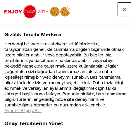
Tüm
Arama
Anasayfa
Haberler
Kapat
sorular
yap
Gizlilik Tercihi Merkezi
Arama yap
Herhangi bir web sitesini ziyaret ettiğinizde site,
Anasayfa
Sorular
Tüm Sorular
1549. Sayfa
tarayıcınızdan genellikle tanımlama bilgileri biçiminde olmak
üzere bilgiler alabilir veya depolayabilir. Bu bilgiler; siz,
Coca-
Coca-
Tüm sorular
Coca-Cola
Coca cola
tercihleriniz ya da cihazınız hakkında olabilir veya siteyi
Cola'nın
Cola’yı
nerenin
İsrail malı mı
Filistin'de
kim
beklediğiniz şekilde çalıştırmak üzere kullanılabilir. Bilgiler
malı?
Yani ...
fabr...
buldu?
çoğunlukla sizi doğrudan tanımlamaz ancak size daha
kişiselleştirilmiş bir web deneyimi sunabilir. Bazı tanımlama
Kurumsal
Kamp
bilgisi türlerine izin vermemeyi seçebilirsiniz. Daha fazla bilgi
edinmek ve varsayılan ayarlarımızı değiştirmek için farklı
4355 Soru
90 Soru
Tümü
Kurumsal
Kampanyalar
İçerik
kategori başlıklarına tıklayın. Bununla birlikte, bazı tanımlama
Coca-Cola
Kampany
bilgisi türlerini engellediğinizde site deneyiminiz ve
Şirketi
hakkınd
sunabildiğimiz hizmetler bu durumdan etkilenebilir.
hakkında
ettikleri
Ayrıntılı Bilgi (URL)
merak
Kampan
ettikleriniz.
koşulları
SORULARIM
coca colanın
Fabrikalarımız,
kampany
Onay Tercihlerini Yönet
sertifikalarımız,
tarihleri
ÇOKMU ZOR
içindeki aspartam
4
faaliyet
temini v