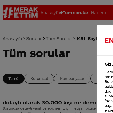
Anasayfa
Tüm sorular
Haberler
Anasayfa
Sorular
Tüm Sorular
1451. Sayfa
Tüm sorular
Coca-Cola nerenin malı?
Coca cola İsrail malı mı Yani ...
C
Gizl
Herha
tanım
Tümü
Kurumsal
Kampanyalar
İçerik
Bu bi
bekle
doğr
sunab
fazla
dolaylı olarak 30.000 kişi ne demek?
başlı
Sorunuza detaylı yanıt verebilmemiz için iletişim bilgilerinizi
enge