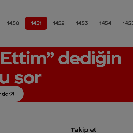
1450
1451
1452
1453
1454
145
Ettim”
dediğin
u sor
nder
Takip et