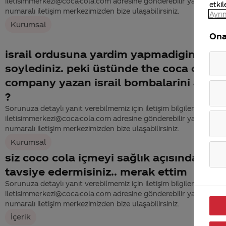
iletisimmerkezi@coca-cola.com adresine gönderebilir ya da 444
etkil
numaralı iletişim merkezimizden bize ulaşabilirsiniz.
Ayrın
Kurumsal
Ona
israil ordusuna yardim yapmadiginizi
soylediniz. peki üstünde the coca cola
company yazan israil bombalarini acikla
?
Sorunuza detaylı yanıt verebilmemiz için iletişim bilgilerinizi
iletisimmerkezi@coca-cola.com adresine gönderebilir ya da 444
numaralı iletişim merkezimizden bize ulaşabilirsiniz.
Kurumsal
siz coco cola içmeyi sağlık açısından
tavsiye edermisiniz.. merak ettim
Sorunuza detaylı yanıt verebilmemiz için iletişim bilgilerinizi
iletisimmerkezi@coca-cola.com adresine gönderebilir ya da 444
numaralı iletişim merkezimizden bize ulaşabilirsiniz.
İçerik