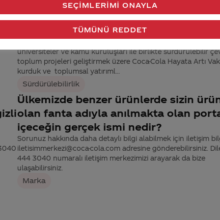
SEÇIMLERIMI ONAYLA
Coca Cola olarak sosyal sorumluluk
faaliyetlerniz nelerdir?
TÜMÜNÜ REDDET
Coca-Cola olarak 2009 senesinde yani Türkiye’deki 45. yılımı
 3040
varlığımıza yeni bir açılım getirdik ve sivil toplum temsilcileri,
üniversiteler ve kamu kuruluşları ile birlikte sürdürülebilir çe
toplum projeleri geliştirmek üzere Coca-Cola Hayata Artı Vakf
kurduk ve toplumsal yatırıml...
Sürdürülebilirlik
Ülkemizde benzer ürünlerde sizin ürü
izli
olan fanta adıyla anılmakta olan porta
içeceğin gerçek ismi nedir?
Sorunuz hakkında daha detaylı bilgi alabilmek için iletişim bilg
 3040
iletisimmerkezi@coca-cola.com adresine gönderebilirsiniz. Dil
444 3040 numaralı iletişim merkezimizi arayarak da bize
ulaşabilirsiniz.
Marka