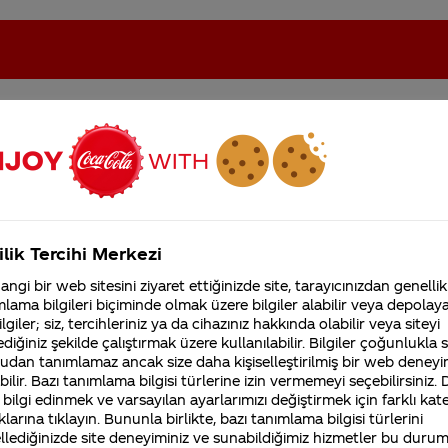
oca-Cola'nın Filistin'de fabr...
Coca-Cola’yı kim buldu?
ilik Tercihi Merkezi
Kurumsal
ngi bir web sitesini ziyaret ettiğinizde site, tarayıcınızdan genellik
lama bilgileri biçiminde olmak üzere bilgiler alabilir veya depolayab
4355 Soru
Sürdürülebilirlik
Marka
lgiler; siz, tercihleriniz ya da cihazınız hakkında olabilir veya siteyi
Coca-Cola Şirketi hakk
diğiniz şekilde çalıştırmak üzere kullanılabilir. Bilgiler çoğunlukla si
merak ettikleriniz.
udan tanımlamaz ancak size daha kişiselleştirilmiş bir web deneyi
Fabrikalarımız,
sertifikalarımız, faaliyet
ilir. Bazı tanımlama bilgisi türlerine izin vermemeyi seçebilirsiniz.
gösterdiğimiz ülkeler,
 bilgi edinmek ve varsayılan ayarlarımızı değiştirmek için farklı kat
coco cola nin icinde istavrit havyari 
tarihçemiz ve daha fazla
klarına tıklayın. Bununla birlikte, bazı tanımlama bilgisi türlerini
soyleniliyor dogru mu ?
llediğinizde site deneyiminiz ve sunabildiğimiz hizmetler bu duru