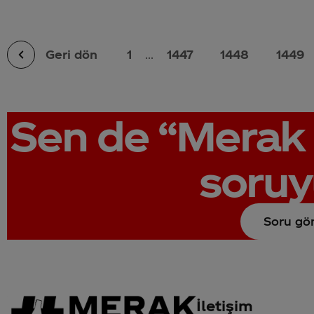
Geri dön
1
...
1447
1448
1449
Sen de
“Merak 
soruy
Soru gö
İletişim