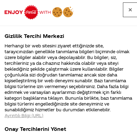
Tüm
Arama
Anasayfa
Haberler
Kapat
sorular
yap
Gizlilik Tercihi Merkezi
Arama yap
Herhangi bir web sitesini ziyaret ettiğinizde site,
Anasayfa
Sorular
Tüm Sorular
1284. Sayfa
tarayıcınızdan genellikle tanımlama bilgileri biçiminde olmak
üzere bilgiler alabilir veya depolayabilir. Bu bilgiler; siz,
Coca-
Coca-
Tüm sorular
Coca-Cola
Coca cola
tercihleriniz ya da cihazınız hakkında olabilir veya siteyi
Cola'nın
Cola’yı
nerenin
İsrail malı mı
Filistin'de
kim
beklediğiniz şekilde çalıştırmak üzere kullanılabilir. Bilgiler
malı?
Yani ...
fabr...
buldu?
çoğunlukla sizi doğrudan tanımlamaz ancak size daha
kişiselleştirilmiş bir web deneyimi sunabilir. Bazı tanımlama
Kurumsal
Kamp
bilgisi türlerine izin vermemeyi seçebilirsiniz. Daha fazla bilgi
edinmek ve varsayılan ayarlarımızı değiştirmek için farklı
4355 Soru
90 Soru
Tümü
Kurumsal
Kampanyalar
İçerik
kategori başlıklarına tıklayın. Bununla birlikte, bazı tanımlama
Coca-Cola
Kampany
bilgisi türlerini engellediğinizde site deneyiminiz ve
Şirketi
hakkınd
sunabildiğimiz hizmetler bu durumdan etkilenebilir.
hakkında
ettikleri
Ayrıntılı Bilgi (URL)
merak
Kampan
ettikleriniz.
koşulları
ençök hangi
filistine atılan
Fabrikalarımız,
kampany
Onay Tercihlerini Yönet
sertifikalarımız,
tarihleri
ülkeden para
füzeleri nerede
4
faaliyet
temini v