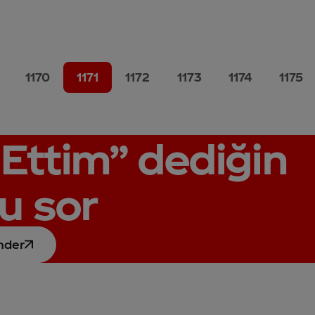
1170
1171
1172
1173
1174
1175
Ettim”
dediğin
u sor
nder