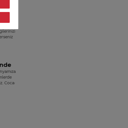
ından
ilerinizi
erseniz
inde
anyamıza
mlerde
z. Coca-