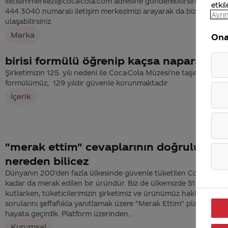
iletisimmerkezi@coca-cola.com adresine gönderebilirsiniz. Dilerse
etkil
444 3040 numaralı iletişim merkezimizi arayarak da bize
Ayrın
ulaşabilirsiniz.
Marka
Ona
birisi formülü öğrenip kaçsa naparsınızz
Şirketimizin 125. yılı nedeni ile Coca-Cola Müzesi’ne taşınan
formülümüz, 129 yıldır güvenle korunmaktadır.
İçerik
"merak ettim" cevaplarının doğruluğun
nereden bilicez
Dünyanın 200’den fazla ülkesinde güvenle tüketilen Coca-Cola, b
kadar da merak edilen bir üründür. Biz de ülkemizde 51. yılımızı
kutlarken, tüketicilerimizin şirketimiz ve ürünümüz hakkındaki
sorularını şeffaflıkla yanıtlamak üzere ”Merak Ettim” platformun
hayata geçirdik. Platform üzerinden...
Kurumsal