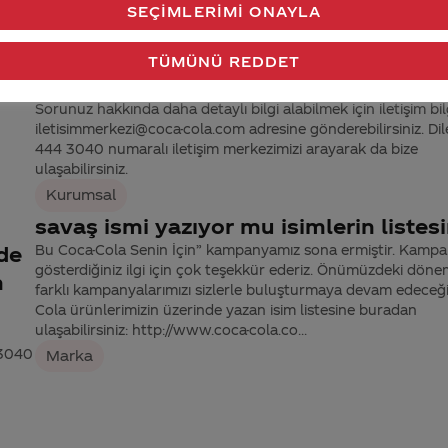
SEÇIMLERIMI ONAYLA
coca cola neden savaş suçu işleyen
ülkelere yaptırım uygulamıyor??En az
TÜMÜNÜ REDDET
. a
ürün göndermez protesto eder..
Sorunuz hakkında daha detaylı bilgi alabilmek için iletişim bilg
iletisimmerkezi@coca-cola.com adresine gönderebilirsiniz. Dil
444 3040 numaralı iletişim merkezimizi arayarak da bize
ulaşabilirsiniz.
Kurumsal
n
savaş ismi yazıyor mu isimlerin listes
de
Bu Coca-Cola Senin İçin” kampanyamız sona ermiştir. Kamp
gösterdiğiniz ilgi için çok teşekkür ederiz. Önümüzdeki döne
n
farklı kampanyalarımızı sizlerle buluşturmaya devam edeceği
Cola ürünlerimizin üzerinde yazan isim listesine buradan
ulaşabilirsiniz: http://www.coca-cola.co...
 3040
Marka