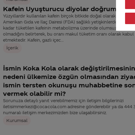
Kafein Uyuşturucu diyolar doğrumu?
Yüzyıllardır kullanılan kafein birçok bitkide doğal olarak bulunur.
Amerikan Gıda ve İlaç Dairesi (FDA) sağlıklı yetişkinlerde 400 mg
kadar tüketilen kafeinin metabolizma üzerinde olumsuz bir etkisi
olmadığını belirterek, bu oranı makul tüketim oranı olarak kabul
etmektedir. Kafein, gazlı içec...
İçerik
İsmin Koka Kola olarak değiştirilmesini
nedeni ülkemize özgün olmasından ziya
ismin tersten okunuşu muhabbetine so
vermek olabilir mi?
Sorunuza detaylı yanıt verebilmemiz için iletişim bilgilerinizi
iletisimmerkezi@coca-cola.com adresine gönderebilir ya da 444
numaralı iletişim merkezimizden bize ulaşabilirsiniz.
Kurumsal