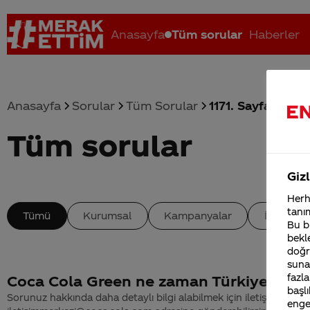
Anasayfa
Tüm sorular
Haberler
Anasayfa
Sorular
Tüm Sorular
1171. Sayfa
Tüm sorular
Coca-Cola nerenin malı?
Coca cola İsrail malı mı Yani ...
C
Gizl
Herha
tanım
Tümü
Kurumsal
Kampanyalar
İçerik
Bu bi
bekle
doğr
sunab
fazla
Coca Cola Green ne zaman Türkiye'de
başlı
Sorunuz hakkında daha detaylı bilgi alabilmek için iletişim bilgiler
enge