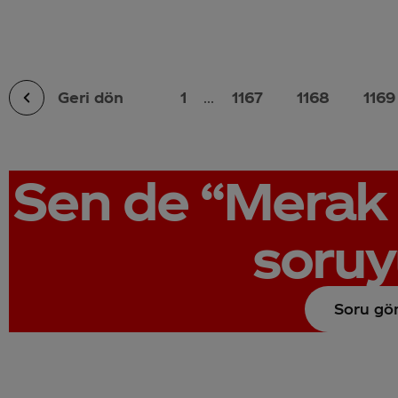
Geri dön
1
...
1167
1168
1169
Sen de
“Merak 
soruy
Soru gö