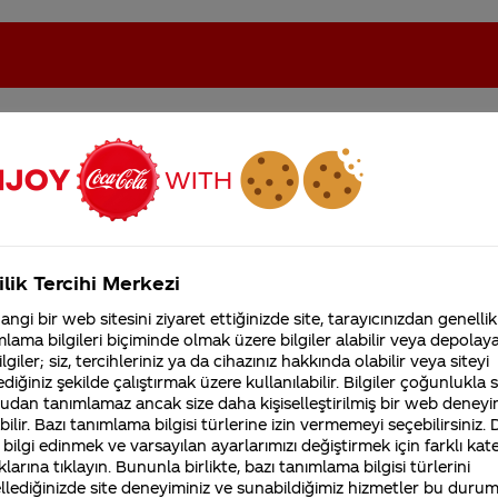
oca-Cola'nın Filistin'de fabr...
Coca-Cola’yı kim buldu?
ilik Tercihi Merkezi
Kurumsal
ngi bir web sitesini ziyaret ettiğinizde site, tarayıcınızdan genellik
4355 Soru
lama bilgileri biçiminde olmak üzere bilgiler alabilir veya depolayab
Sürdürülebilirlik
Marka
lgiler; siz, tercihleriniz ya da cihazınız hakkında olabilir veya siteyi
Coca-Cola Şirketi hakk
diğiniz şekilde çalıştırmak üzere kullanılabilir. Bilgiler çoğunlukla si
merak ettikleriniz.
Fabrikalarımız,
udan tanımlamaz ancak size daha kişiselleştirilmiş bir web deneyi
sertifikalarımız, faaliyet
ilir. Bazı tanımlama bilgisi türlerine izin vermemeyi seçebilirsiniz.
gösterdiğimiz ülkeler,
 bilgi edinmek ve varsayılan ayarlarımızı değiştirmek için farklı kat
Nasıl yapiyorsunuz bunu?
tarihçemiz ve daha fazla
klarına tıklayın. Bununla birlikte, bazı tanımlama bilgisi türlerini
inizi
http://coca-colafabrikasi.com web adresinden online fabrika
llediğinizde site deneyiminiz ve sunabildiğimiz hizmetler bu duru