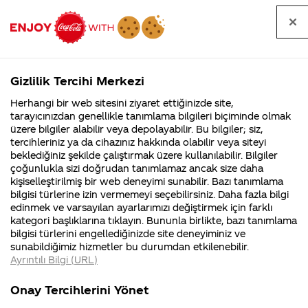
Tüm
Arama
Anasayfa
Haberler
Kapat
sorular
yap
Gizlilik Tercihi Merkezi
Arama yap
Herhangi bir web sitesini ziyaret ettiğinizde site,
Anasayfa
Sorular
Tüm Sorular
109. Sayfa
tarayıcınızdan genellikle tanımlama bilgileri biçiminde olmak
üzere bilgiler alabilir veya depolayabilir. Bu bilgiler; siz,
Coca-
Coca-
Tüm sorular
Coca-Cola
Coca cola
tercihleriniz ya da cihazınız hakkında olabilir veya siteyi
Cola'nın
Cola’yı
nerenin
İsrail malı mı
Filistin'de
kim
beklediğiniz şekilde çalıştırmak üzere kullanılabilir. Bilgiler
malı?
Yani ...
fabr...
buldu?
çoğunlukla sizi doğrudan tanımlamaz ancak size daha
kişiselleştirilmiş bir web deneyimi sunabilir. Bazı tanımlama
Kurumsal
Kamp
bilgisi türlerine izin vermemeyi seçebilirsiniz. Daha fazla bilgi
edinmek ve varsayılan ayarlarımızı değiştirmek için farklı
4355 Soru
90 Soru
Tümü
Kurumsal
Kampanyalar
İçerik
kategori başlıklarına tıklayın. Bununla birlikte, bazı tanımlama
Coca-Cola
Kampany
bilgisi türlerini engellediğinizde site deneyiminiz ve
Şirketi
hakkınd
sunabildiğimiz hizmetler bu durumdan etkilenebilir.
hakkında
ettikleri
Ayrıntılı Bilgi (URL)
merak
Kampan
ettikleriniz.
koşulları
Hextech seti
Cherry Coke Türkiye'de sa
Fabrikalarımız,
kampany
Onay Tercihlerini Yönet
sertifikalarımız,
tarihleri
alınmıyor
Ürün portföyümüzü, faaliyet gösterdiğimiz
4
faaliyet
temini v