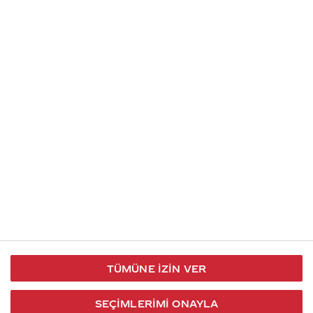
Soru gönder
İletişim
Takip et
S.S.S
Kullanım
444 30 40
X / Twitter
Koşulları
Coca-Cola İletişim
Facebook
Merkezi
Veri Koruma
iletisimmerkezi@coca-
ve Gizlilik
cola.com
TÜMÜNE İZIN VER
Bilgi
Toplumu
SEÇIMLERIMI ONAYLA