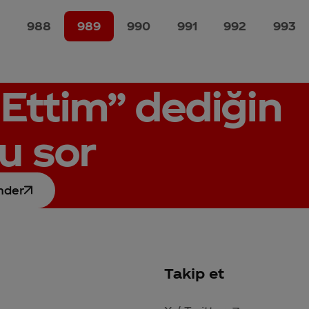
7
988
989
990
991
992
993
Ettim”
dediğin
u sor
nder
Takip et