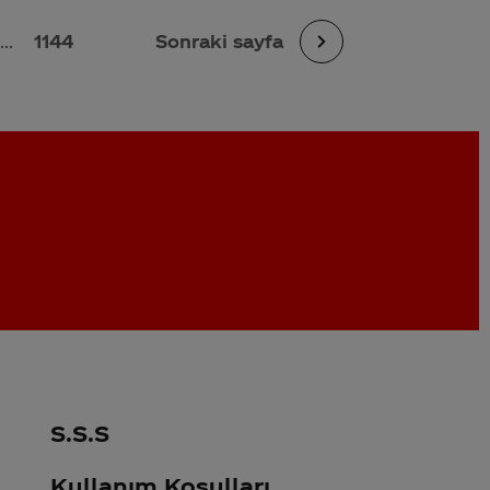
...
1144
Sonraki sayfa
S.S.S
Kullanım Koşulları