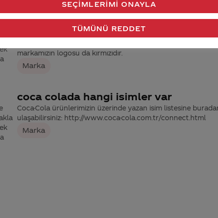
Marka
SEÇIMLERIMI ONAYLA
Coca cola reklamlarındaki şişe neden
TÜMÜNÜ REDDET
e
kırmızı
 akla
Coca-Cola’nın ilk nakliyatı, parlak kırmızı fıçılarla yapıldığı için,
kek
markamızın logosu da kırmızıdır.
ra
Marka
coca colada hangi isimler var
e
Coca-Cola ürünlerimizin üzerinde yazan isim listesine burada
 akla
ulaşabilirsiniz: http://www.coca-cola.com.tr/connect.html
kek
Marka
ra