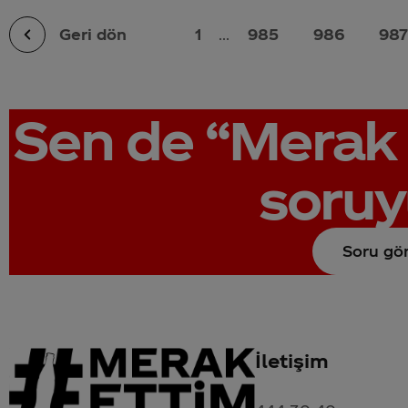
Geri dön
1
...
985
986
98
Sen de
“Merak 
soruy
Soru gö
İletişim