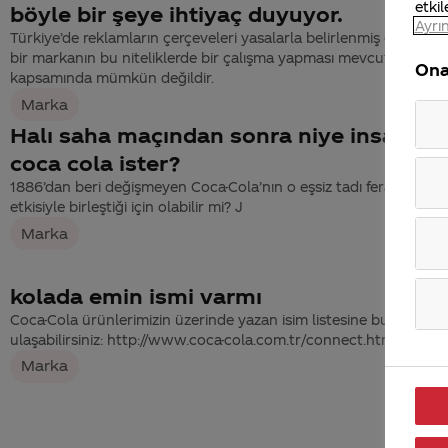
etkil
böyle bir şeye ihtiyaç duyuyor.
Ayrın
Türkiye’de reklamların çerçeveleri yasalarla belirlenmiş olup her
bir markanın bu niteliklerde bir çalışma yapması mevcut yasalar
Ona
kapsamında mümkün değildir.
Marka
Halı saha maçından sonra niye insanın c
coca cola ister?
1886’dan beri değişmeyen Coca-Cola’nın o eşsiz tadı ferahlatıcı
etkisiyle birleştiği için olabilir mi? J
Marka
kolada emin ismi varmı
Coca-Cola ürünlerimizin üzerinde yazan isim listesine buradan
ulaşabilirsiniz: http://www.coca-cola.com.tr/connect.html
Marka