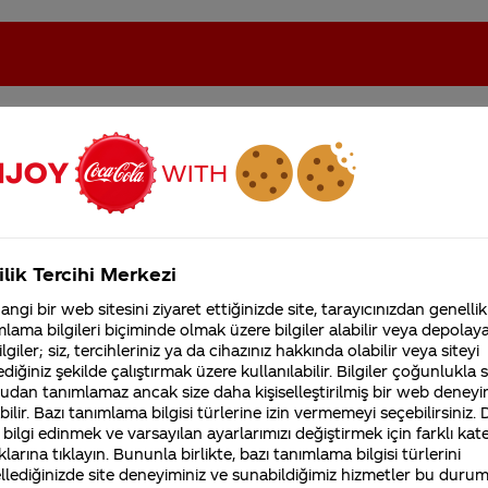
eki sorular
oca-Cola'nın Filistin'de fabr...
Coca-Cola’yı kim buldu?
ilik Tercihi Merkezi
Kurumsal
ngi bir web sitesini ziyaret ettiğinizde site, tarayıcınızdan genellik
lama bilgileri biçiminde olmak üzere bilgiler alabilir veya depolayab
4355 Soru
Sürdürülebilirlik
Marka
lgiler; siz, tercihleriniz ya da cihazınız hakkında olabilir veya siteyi
Coca-Cola Şirketi hakk
diğiniz şekilde çalıştırmak üzere kullanılabilir. Bilgiler çoğunlukla si
merak ettikleriniz.
udan tanımlamaz ancak size daha kişiselleştirilmiş bir web deneyi
Fabrikalarımız,
ilir. Bazı tanımlama bilgisi türlerine izin vermemeyi seçebilirsiniz.
sertifikalarımız, faaliyet
gösterdiğimiz ülkeler,
 bilgi edinmek ve varsayılan ayarlarımızı değiştirmek için farklı kat
mezzo mix neden türkiyede satılmıyo
tarihçemiz ve daha fazla
klarına tıklayın. Bununla birlikte, bazı tanımlama bilgisi türlerini
n
Farklı Coca-Cola ürünleri Türkiye’de Coca-Cola Freestyle adın
llediğinizde site deneyiminiz ve sunabildiğimiz hizmetler bu duru