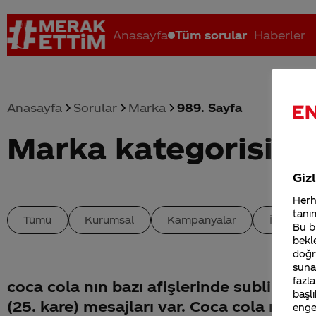
Anasayfa
Tüm sorular
Haberler
Anasayfa
Sorular
Marka
989. Sayfa
Marka kategorisind
Coca-Cola nerenin malı?
Coca cola İsrail malı mı Yani ...
C
Gizl
Herha
tanım
Tümü
Kurumsal
Kampanyalar
İçerik
Bu bi
bekle
doğr
sunab
fazla
coca cola nın bazı afişlerinde subliminal
başlı
(25. kare) mesajları var. Coca cola nede
enge