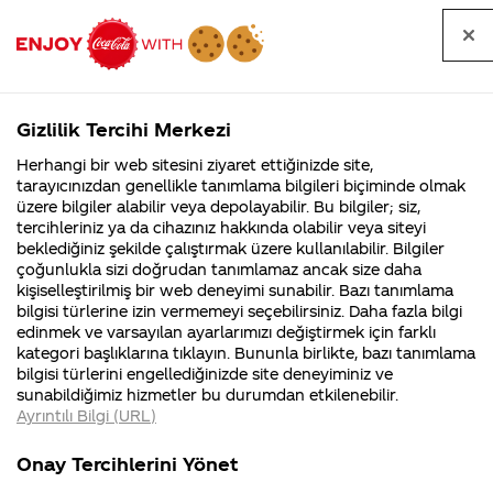
Tüm
Arama
Anasayfa
Haberler
Kapat
sorular
yap
Gizlilik Tercihi Merkezi
Arama yap
Herhangi bir web sitesini ziyaret ettiğinizde site,
Anasayfa
Sorular
Marka
970. Sayfa
tarayıcınızdan genellikle tanımlama bilgileri biçiminde olmak
üzere bilgiler alabilir veya depolayabilir. Bu bilgiler; siz,
Coca-
Coca-
Marka kategorisindeki
Coca-Cola
Coca cola
tercihleriniz ya da cihazınız hakkında olabilir veya siteyi
Cola'nın
Cola’yı
nerenin
İsrail malı mı
Filistin'de
kim
beklediğiniz şekilde çalıştırmak üzere kullanılabilir. Bilgiler
malı?
Yani ...
fabr...
buldu?
sorular
çoğunlukla sizi doğrudan tanımlamaz ancak size daha
kişiselleştirilmiş bir web deneyimi sunabilir. Bazı tanımlama
Kurumsal
Kamp
bilgisi türlerine izin vermemeyi seçebilirsiniz. Daha fazla bilgi
edinmek ve varsayılan ayarlarımızı değiştirmek için farklı
4355 Soru
90 Soru
kategori başlıklarına tıklayın. Bununla birlikte, bazı tanımlama
Coca-Cola
Kampany
bilgisi türlerini engellediğinizde site deneyiminiz ve
Şirketi
hakkınd
Tümü
Kurumsal
Kampanyalar
İçerik
sunabildiğimiz hizmetler bu durumdan etkilenebilir.
hakkında
ettikleri
Ayrıntılı Bilgi (URL)
merak
Kampan
ettikleriniz.
koşulları
Fabrikalarımız,
kampany
Onay Tercihlerini Yönet
sertifikalarımız,
tarihleri
4
Lady Gaga yazan Coca Cola var mı ?
faaliyet
temini v