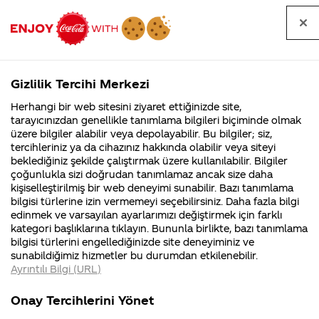
Tüm
Arama
Anasayfa
Haberler
Kapat
sorular
yap
Gizlilik Tercihi Merkezi
Arama yap
Herhangi bir web sitesini ziyaret ettiğinizde site,
Anasayfa
Sorular
Marka
913. Sayfa
tarayıcınızdan genellikle tanımlama bilgileri biçiminde olmak
üzere bilgiler alabilir veya depolayabilir. Bu bilgiler; siz,
Coca-
Coca-
Marka kategorisindeki
Coca-Cola
Coca cola
tercihleriniz ya da cihazınız hakkında olabilir veya siteyi
Cola'nın
Cola’yı
nerenin
İsrail malı mı
Filistin'de
kim
beklediğiniz şekilde çalıştırmak üzere kullanılabilir. Bilgiler
malı?
Yani ...
fabr...
buldu?
sorular
çoğunlukla sizi doğrudan tanımlamaz ancak size daha
kişiselleştirilmiş bir web deneyimi sunabilir. Bazı tanımlama
Kurumsal
Kamp
bilgisi türlerine izin vermemeyi seçebilirsiniz. Daha fazla bilgi
edinmek ve varsayılan ayarlarımızı değiştirmek için farklı
4355 Soru
90 Soru
kategori başlıklarına tıklayın. Bununla birlikte, bazı tanımlama
Coca-Cola
Kampany
bilgisi türlerini engellediğinizde site deneyiminiz ve
Şirketi
hakkınd
Tümü
Kurumsal
Kampanyalar
İçerik
sunabildiğimiz hizmetler bu durumdan etkilenebilir.
hakkında
ettikleri
Ayrıntılı Bilgi (URL)
merak
Kampan
ettikleriniz.
koşulları
Fabrikalarımız,
kampany
Onay Tercihlerini Yönet
sertifikalarımız,
tarihleri
4
isim nerden yazdırabiliyoruz???
faaliyet
temini v