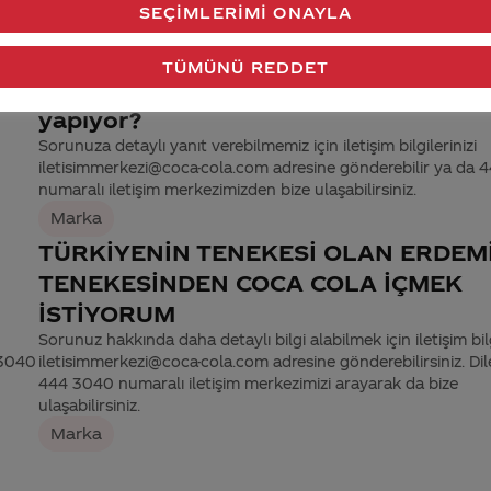
SEÇIMLERIMI ONAYLA
Marka
TÜMÜNÜ REDDET
coca cola neden hep asitli içecekler
yapıyor?
Sorunuza detaylı yanıt verebilmemiz için iletişim bilgilerinizi
iletisimmerkezi@coca-cola.com adresine gönderebilir ya da
numaralı iletişim merkezimizden bize ulaşabilirsiniz.
Marka
TÜRKİYENİN TENEKESİ OLAN ERDEM
TENEKESİNDEN COCA COLA İÇMEK
İSTİYORUM
Sorunuz hakkında daha detaylı bilgi alabilmek için iletişim bilg
 3040
iletisimmerkezi@coca-cola.com adresine gönderebilirsiniz. Dil
444 3040 numaralı iletişim merkezimizi arayarak da bize
ulaşabilirsiniz.
Marka