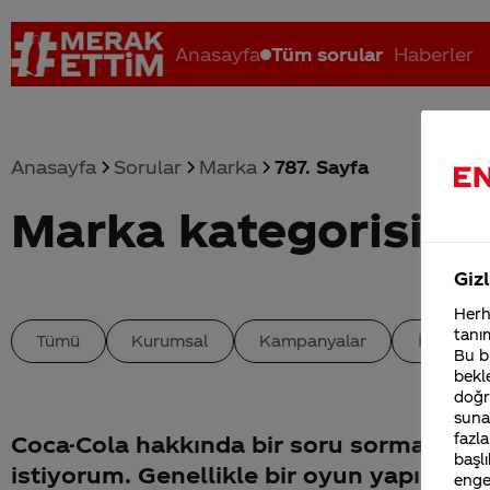
Anasayfa
Tüm sorular
Haberler
Anasayfa
Sorular
Marka
787. Sayfa
Marka kategorisind
Coca-Cola nerenin malı?
Coca cola İsrail malı mı Yani ...
C
Gizl
Herha
tanım
Tümü
Kurumsal
Kampanyalar
İçerik
Bu bi
bekle
doğr
sunab
fazla
Coca-Cola hakkında bir soru sormak
başlı
istiyorum. Genellikle bir oyun yapımcısı
enge