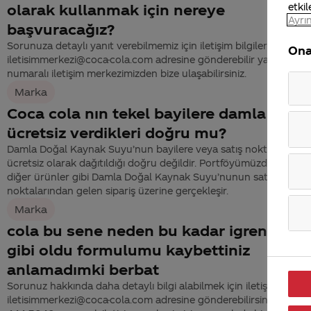
etkil
olarak kullanmak için nereye
Ayrın
başvuracağız?
Sorunuza detaylı yanıt verebilmemiz için iletişim bilgilerinizi
Ona
iletisimmerkezi@coca-cola.com adresine gönderebilir ya da 444
numaralı iletişim merkezimizden bize ulaşabilirsiniz.
Marka
Coca cola nın tekel bayilere damla suyu
ücretsiz verdikleri doğru mu?
Damla Doğal Kaynak Suyu’nun bayilere veya satış noktalarına
ücretsiz olarak dağıtıldığı doğru değildir. Portföyümüzde yer ala
diğer ürünler gibi Damla Doğal Kaynak Suyu’nunun satışı da, sat
noktalarından gelen sipariş üzerine gerçekleşir.
Marka
cola bu sene neden bu kadar igrenc pep
gibi oldu formulumu kaybettiniz
anlamadımki berbat
Sorunuz hakkında daha detaylı bilgi alabilmek için iletişim bilgiler
iletisimmerkezi@coca-cola.com adresine gönderebilirsiniz. Dilerse