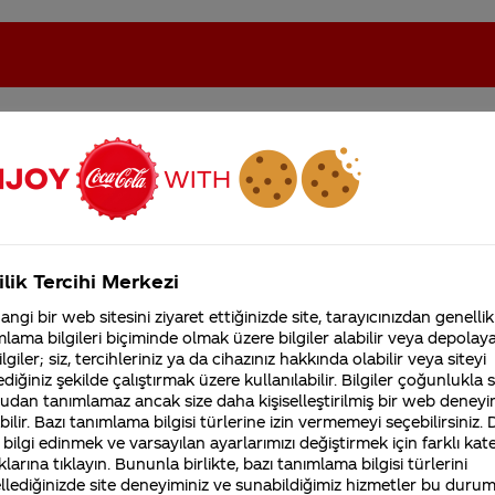
eki sorular
oca-Cola'nın Filistin'de fabr...
Coca-Cola’yı kim buldu?
ilik Tercihi Merkezi
Kurumsal
ngi bir web sitesini ziyaret ettiğinizde site, tarayıcınızdan genellik
lama bilgileri biçiminde olmak üzere bilgiler alabilir veya depolayab
4355 Soru
Sürdürülebilirlik
Marka
lgiler; siz, tercihleriniz ya da cihazınız hakkında olabilir veya siteyi
Coca-Cola Şirketi hakk
diğiniz şekilde çalıştırmak üzere kullanılabilir. Bilgiler çoğunlukla si
merak ettikleriniz.
udan tanımlamaz ancak size daha kişiselleştirilmiş bir web deneyi
Fabrikalarımız,
sertifikalarımız, faaliyet
ilir. Bazı tanımlama bilgisi türlerine izin vermemeyi seçebilirsiniz.
gösterdiğimiz ülkeler,
 bilgi edinmek ve varsayılan ayarlarımızı değiştirmek için farklı kat
NİYE COCA COLANNIN ÜZERİNDE
tarihçemiz ve daha fazla
klarına tıklayın. Bununla birlikte, bazı tanımlama bilgisi türlerini
SELAHATTİN YAZMIYOR...
llediğinizde site deneyiminiz ve sunabildiğimiz hizmetler bu duru