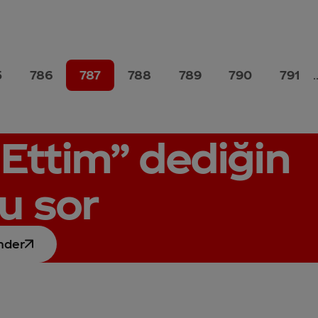
5
786
787
788
789
790
791
.
Ettim”
dediğin
u sor
nder