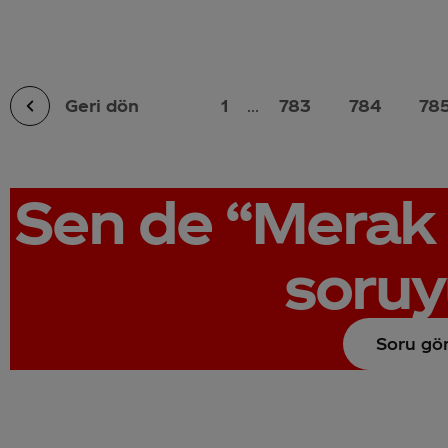
Geri dön
1
...
783
784
78
Sen de
“Merak 
soruy
Soru gö