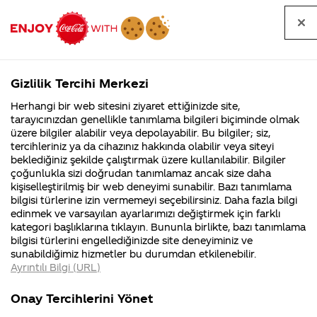
Tüm
Arama
Anasayfa
Haberler
Kapat
sorular
yap
Gizlilik Tercihi Merkezi
Arama yap
Herhangi bir web sitesini ziyaret ettiğinizde site,
Anasayfa
Sorular
Marka
756. Sayfa
tarayıcınızdan genellikle tanımlama bilgileri biçiminde olmak
üzere bilgiler alabilir veya depolayabilir. Bu bilgiler; siz,
Coca-
Coca-
Marka kategorisindeki
Coca-Cola
Coca cola
tercihleriniz ya da cihazınız hakkında olabilir veya siteyi
Cola'nın
Cola’yı
nerenin
İsrail malı mı
Filistin'de
kim
beklediğiniz şekilde çalıştırmak üzere kullanılabilir. Bilgiler
malı?
Yani ...
fabr...
buldu?
sorular
çoğunlukla sizi doğrudan tanımlamaz ancak size daha
kişiselleştirilmiş bir web deneyimi sunabilir. Bazı tanımlama
Kurumsal
Kamp
bilgisi türlerine izin vermemeyi seçebilirsiniz. Daha fazla bilgi
edinmek ve varsayılan ayarlarımızı değiştirmek için farklı
4355 Soru
90 Soru
kategori başlıklarına tıklayın. Bununla birlikte, bazı tanımlama
Coca-Cola
Kampany
bilgisi türlerini engellediğinizde site deneyiminiz ve
Şirketi
hakkınd
Tümü
Kurumsal
Kampanyalar
İçerik
sunabildiğimiz hizmetler bu durumdan etkilenebilir.
hakkında
ettikleri
Ayrıntılı Bilgi (URL)
merak
Kampan
ettikleriniz.
koşulları
Fabrikalarımız,
kampany
Onay Tercihlerini Yönet
sertifikalarımız,
tarihleri
4
Coca Cola Reklami Yaz 2014, 2015 de mi
faaliyet
temini v