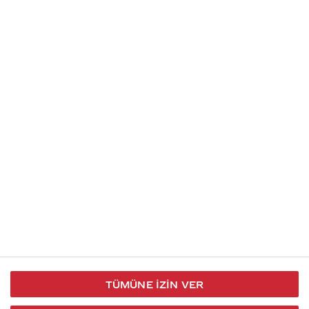
Soru gönder
İletişim
Takip et
S.S.S
Kullanım
444 30 40
X / Twitter
Koşulları
Coca-Cola İletişim
Facebook
Merkezi
Veri Koruma
iletisimmerkezi@coca-
ve Gizlilik
cola.com
TÜMÜNE İZIN VER
Bilgi