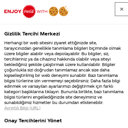
Tüm
Arama
Anasayfa
Haberler
Kapat
sorular
yap
Gizlilik Tercihi Merkezi
Arama yap
Herhangi bir web sitesini ziyaret ettiğinizde site,
Anasayfa
Sorular
Marka
699. Sayfa
tarayıcınızdan genellikle tanımlama bilgileri biçiminde olmak
üzere bilgiler alabilir veya depolayabilir. Bu bilgiler; siz,
Coca-
Coca-
Marka kategorisindeki
Coca-Cola
Coca cola
tercihleriniz ya da cihazınız hakkında olabilir veya siteyi
Cola'nın
Cola’yı
nerenin
İsrail malı mı
Filistin'de
kim
beklediğiniz şekilde çalıştırmak üzere kullanılabilir. Bilgiler
malı?
Yani ...
fabr...
buldu?
sorular
çoğunlukla sizi doğrudan tanımlamaz ancak size daha
kişiselleştirilmiş bir web deneyimi sunabilir. Bazı tanımlama
Kurumsal
Kamp
bilgisi türlerine izin vermemeyi seçebilirsiniz. Daha fazla bilgi
edinmek ve varsayılan ayarlarımızı değiştirmek için farklı
4355 Soru
90 Soru
kategori başlıklarına tıklayın. Bununla birlikte, bazı tanımlama
Coca-Cola
Kampany
bilgisi türlerini engellediğinizde site deneyiminiz ve
Şirketi
hakkınd
Tümü
Kurumsal
Kampanyalar
İçerik
sunabildiğimiz hizmetler bu durumdan etkilenebilir.
hakkında
ettikleri
Ayrıntılı Bilgi (URL)
merak
Kampan
ettikleriniz.
koşulları
Fabrikalarımız,
kampany
Onay Tercihlerini Yönet
sertifikalarımız,
tarihleri
4
Coca cola freestyle
Cocacola Kırmızı
faaliyet
temini v