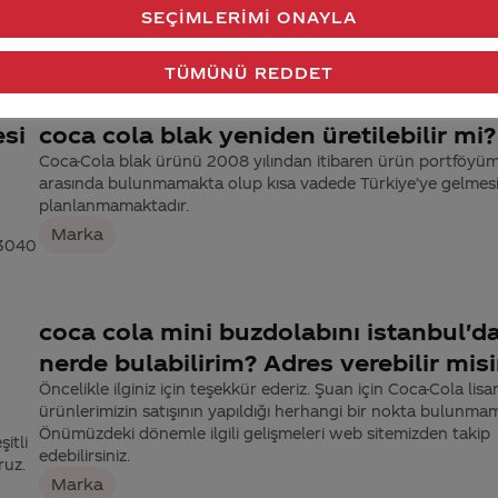
ki
SEÇIMLERIMI ONAYLA
yle
yer
TÜMÜNÜ REDDET
esi
coca cola blak yeniden üretilebilir mi?
Coca-Cola blak ürünü 2008 yılından itibaren ürün portföyü
arasında bulunmamakta olup kısa vadede Türkiye’ye gelmes
planlanmamaktadır.
Marka
 3040
coca cola mini buzdolabını istanbul'd
nerde bulabilirim? Adres verebilir misi
Öncelikle ilginiz için teşekkür ederiz. Şuan için Coca-Cola lisan
ürünlerimizin satışının yapıldığı herhangi bir nokta bulunmam
Önümüzdeki dönemle ilgili gelişmeleri web sitemizden takip
itli
edebilirsiniz.
ruz.
Marka