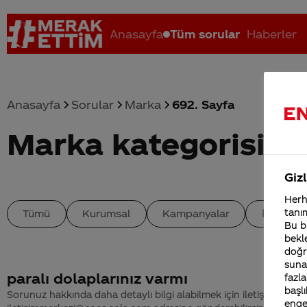
Anasayfa
Tüm sorular
Haberler
Anasayfa
Sorular
Marka
692. Sayfa
Marka kategorisind
Coca-Cola nerenin malı?
Coca cola İsrail malı mı Yani ...
C
Gizl
Herha
tanım
Tümü
Kurumsal
Kampanyalar
İçerik
Bu bi
bekle
doğr
sunab
paralı dolaplarınız varmı
fazla
başlı
Sorunuz hakkında daha detaylı bilgi alabilmek için iletişim bilgiler
enge