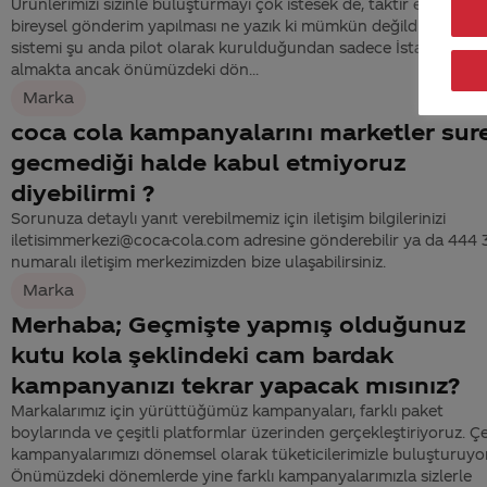
Ürünlerimizi sizinle buluşturmayı çok istesek de, taktir edersiniz 
bireysel gönderim yapılması ne yazık ki mümkün değildir. Freest
sistemi şu anda pilot olarak kurulduğundan sadece İstanbul’da 
almakta ancak önümüzdeki dön...
Marka
coca cola kampanyalarını marketler sur
gecmediği halde kabul etmiyoruz
diyebilirmi ?
Sorunuza detaylı yanıt verebilmemiz için iletişim bilgilerinizi
iletisimmerkezi@coca-cola.com adresine gönderebilir ya da 444
numaralı iletişim merkezimizden bize ulaşabilirsiniz.
Marka
Merhaba; Geçmişte yapmış olduğunuz
kutu kola şeklindeki cam bardak
kampanyanızı tekrar yapacak mısınız?
Markalarımız için yürüttüğümüz kampanyaları, farklı paket
boylarında ve çeşitli platformlar üzerinden gerçekleştiriyoruz. Çeş
kampanyalarımızı dönemsel olarak tüketicilerimizle buluşturuyo
Önümüzdeki dönemlerde yine farklı kampanyalarımızla sizlerle