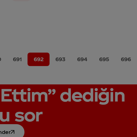
0
691
692
693
694
695
696
Ettim”
dediğin
u sor
nder