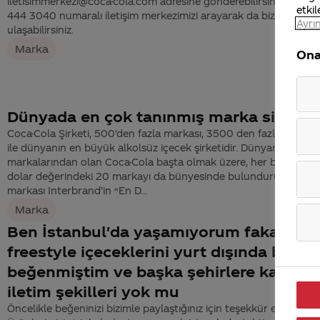
iletisimmerkezi@coca-cola.com adresine gönderebilirsiniz. Dilerse
etkil
444 3040 numaralı iletişim merkezimizi arayarak da bize
Ayrın
ulaşabilirsiniz.
Marka
Ona
Dünyada en çok tanınmış marka sizmisi
Coca-Cola Şirketi, 500’den fazla markası, 3500 den fazla ürün çe
ile dünyanın en büyük alkolsüz içecek şirketidir. Dünyanın en değ
markalarından olan Coca-Cola başta olmak üzere, her biri 1 mily
dolar değerindeki 20 markayı da bünyesinde bulundurur. Coca-
markası Interbrand’in “En D...
Marka
Ben İstanbul'da yaşamıyorum fakat
freestyle içeceklerini yurt dışında baya
beğenmiştim ve başka şehirlere kargo g
iletim şekilleri yok mu
Öncelikle beğeninizi bizimle paylaştığınız için teşekkür ederiz.