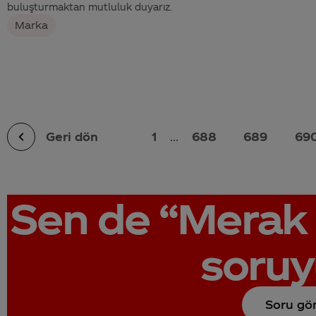
buluşturmaktan mutluluk duyarız.
Marka
Geri dön
1
...
688
689
69
Sen de
“Merak 
soruy
Soru gö