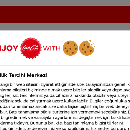
eki sorular
oca-Cola'nın Filistin'de fabr...
Coca-Cola’yı kim buldu?
ilik Tercihi Merkezi
Kurumsal
ngi bir web sitesini ziyaret ettiğinizde site, tarayıcınızdan genellik
4355 Soru
lama bilgileri biçiminde olmak üzere bilgiler alabilir veya depolayab
Sürdürülebilirlik
Marka
lgiler; siz, tercihleriniz ya da cihazınız hakkında olabilir veya siteyi
Coca-Cola Şirketi hakk
merak ettikleriniz.
diğiniz şekilde çalıştırmak üzere kullanılabilir. Bilgiler çoğunlukla si
Fabrikalarımız,
udan tanımlamaz ancak size daha kişiselleştirilmiş bir web deneyi
sertifikalarımız, faaliyet
ilir. Bazı tanımlama bilgisi türlerine izin vermemeyi seçebilirsiniz.
gösterdiğimiz ülkeler,
Ben Coca Cola kırmızı kasadan puanla
 bilgi edinmek ve varsayılan ayarlarımızı değiştirmek için farklı kat
tarihçemiz ve daha fazla
klarına tıklayın. Bununla birlikte, bazı tanımlama bilgisi türlerini
inizi
joygame oyun kodları alıyordum bida
llediğinizde site deneyiminiz ve sunabildiğimiz hizmetler bu duru