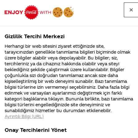
Tüm
Arama
Anasayfa
Haberler
Kapat
sorular
yap
Gizlilik Tercihi Merkezi
Arama yap
Herhangi bir web sitesini ziyaret ettiğinizde site,
Anasayfa
Sorular
Marka
66. Sayfa
tarayıcınızdan genellikle tanımlama bilgileri biçiminde olmak
üzere bilgiler alabilir veya depolayabilir. Bu bilgiler; siz,
Coca-
Coca-
Marka kategorisindeki
Coca-Cola
Coca cola
tercihleriniz ya da cihazınız hakkında olabilir veya siteyi
Cola'nın
Cola’yı
nerenin
İsrail malı mı
Filistin'de
kim
beklediğiniz şekilde çalıştırmak üzere kullanılabilir. Bilgiler
malı?
Yani ...
fabr...
buldu?
sorular
çoğunlukla sizi doğrudan tanımlamaz ancak size daha
kişiselleştirilmiş bir web deneyimi sunabilir. Bazı tanımlama
Kurumsal
Kamp
bilgisi türlerine izin vermemeyi seçebilirsiniz. Daha fazla bilgi
edinmek ve varsayılan ayarlarımızı değiştirmek için farklı
4355 Soru
90 Soru
kategori başlıklarına tıklayın. Bununla birlikte, bazı tanımlama
Coca-Cola
Kampany
bilgisi türlerini engellediğinizde site deneyiminiz ve
Şirketi
hakkınd
Tümü
Kurumsal
Kampanyalar
İçerik
sunabildiğimiz hizmetler bu durumdan etkilenebilir.
hakkında
ettikleri
Ayrıntılı Bilgi (URL)
merak
Kampan
ettikleriniz.
koşulları
Fabrikalarımız,
kampany
Onay Tercihlerini Yönet
sertifikalarımız,
tarihleri
4
Coca Cola Cherry
Stranger things
faaliyet
temini v