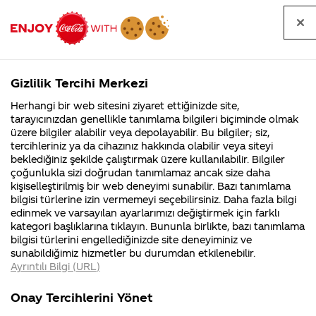
Tüm
Arama
Anasayfa
Haberler
Kapat
sorular
yap
Gizlilik Tercihi Merkezi
Arama yap
Herhangi bir web sitesini ziyaret ettiğinizde site,
Anasayfa
Sorular
Marka
491. Sayfa
tarayıcınızdan genellikle tanımlama bilgileri biçiminde olmak
üzere bilgiler alabilir veya depolayabilir. Bu bilgiler; siz,
Coca-
Coca-
Marka kategorisindeki
Coca-Cola
Coca cola
tercihleriniz ya da cihazınız hakkında olabilir veya siteyi
Cola'nın
Cola’yı
nerenin
İsrail malı mı
Filistin'de
kim
beklediğiniz şekilde çalıştırmak üzere kullanılabilir. Bilgiler
malı?
Yani ...
fabr...
buldu?
sorular
çoğunlukla sizi doğrudan tanımlamaz ancak size daha
kişiselleştirilmiş bir web deneyimi sunabilir. Bazı tanımlama
Kurumsal
Kamp
bilgisi türlerine izin vermemeyi seçebilirsiniz. Daha fazla bilgi
edinmek ve varsayılan ayarlarımızı değiştirmek için farklı
4355 Soru
90 Soru
kategori başlıklarına tıklayın. Bununla birlikte, bazı tanımlama
Coca-Cola
Kampany
bilgisi türlerini engellediğinizde site deneyiminiz ve
Şirketi
hakkınd
Tümü
Kurumsal
Kampanyalar
İçerik
sunabildiğimiz hizmetler bu durumdan etkilenebilir.
hakkında
ettikleri
Ayrıntılı Bilgi (URL)
merak
Kampan
ettikleriniz.
koşulları
Fabrikalarımız,
kampany
Onay Tercihlerini Yönet
sertifikalarımız,
tarihleri
4
Coca Cola'nın
KOL KOLA ÇEKİLİŞ
faaliyet
temini v