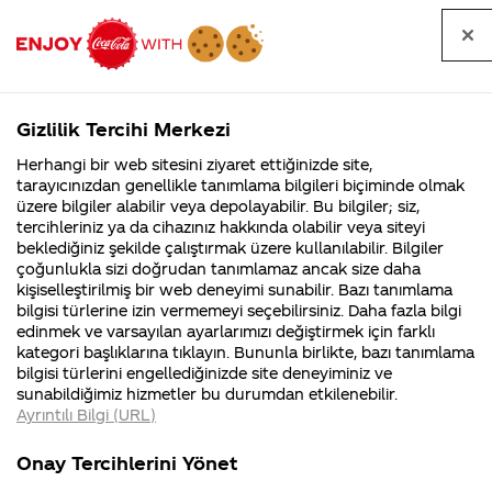
Tüm
Arama
Anasayfa
Haberler
Kapat
sorular
yap
Gizlilik Tercihi Merkezi
Arama yap
Herhangi bir web sitesini ziyaret ettiğinizde site,
Anasayfa
Sorular
Marka
478. Sayfa
tarayıcınızdan genellikle tanımlama bilgileri biçiminde olmak
üzere bilgiler alabilir veya depolayabilir. Bu bilgiler; siz,
Coca-
Coca-
Marka kategorisindeki
Coca-Cola
Coca cola
tercihleriniz ya da cihazınız hakkında olabilir veya siteyi
Cola'nın
Cola’yı
nerenin
İsrail malı mı
Filistin'de
kim
beklediğiniz şekilde çalıştırmak üzere kullanılabilir. Bilgiler
malı?
Yani ...
fabr...
buldu?
sorular
çoğunlukla sizi doğrudan tanımlamaz ancak size daha
kişiselleştirilmiş bir web deneyimi sunabilir. Bazı tanımlama
Kurumsal
Kamp
bilgisi türlerine izin vermemeyi seçebilirsiniz. Daha fazla bilgi
edinmek ve varsayılan ayarlarımızı değiştirmek için farklı
4355 Soru
90 Soru
kategori başlıklarına tıklayın. Bununla birlikte, bazı tanımlama
Coca-Cola
Kampany
bilgisi türlerini engellediğinizde site deneyiminiz ve
Şirketi
hakkınd
Tümü
Kurumsal
Kampanyalar
İçerik
sunabildiğimiz hizmetler bu durumdan etkilenebilir.
hakkında
ettikleri
Ayrıntılı Bilgi (URL)
merak
Kampan
ettikleriniz.
koşulları
Fabrikalarımız,
kampany
Onay Tercihlerini Yönet
sertifikalarımız,
tarihleri
4
Europroma
Coco cola icindeki
faaliyet
temini v