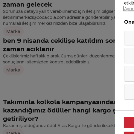
etkil
zaman gelecek
Ayrın
Sorunuza detaylı yanıt verebilmemiz için iletişim bilgilerinizi
iletisimmerkezi@coca-cola.com adresine gönderebilir ya da 444
Ona
numaralı iletişim merkezimizden bize ulaşabilirsiniz.
Marka
ben 9 nisanda cekilişe katıldım sonuclar
zaman acıklanır
Çekilişlerimiz haftalık olarak Cuma günleri düzenlenmektedir. Çek
sonuçlarını sitemizden kontrol edebilirsiniz.
Marka
Takımınla kolkola kampanyasından
kazandığımız ödüller hangi kargo şirketi 
getiriliyor?
Kazanmış olduğunuz ödül Aras Kargo ile gönderilecektir.
Marka