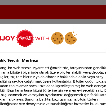
eki sorular
oca-Cola'nın Filistin'de fabr...
Coca-Cola’yı kim buldu?
ilik Tercihi Merkezi
Kurumsal
ngi bir web sitesini ziyaret ettiğinizde site, tarayıcınızdan genellik
lama bilgileri biçiminde olmak üzere bilgiler alabilir veya depolayab
4355 Soru
Sürdürülebilirlik
Marka
lgiler; siz, tercihleriniz ya da cihazınız hakkında olabilir veya siteyi
Coca-Cola Şirketi hakk
diğiniz şekilde çalıştırmak üzere kullanılabilir. Bilgiler çoğunlukla si
merak ettikleriniz.
udan tanımlamaz ancak size daha kişiselleştirilmiş bir web deneyi
Fabrikalarımız,
sertifikalarımız, faaliyet
ilir. Bazı tanımlama bilgisi türlerine izin vermemeyi seçebilirsiniz.
gösterdiğimiz ülkeler,
 bilgi edinmek ve varsayılan ayarlarımızı değiştirmek için farklı kat
kapaktaki şifreyi https://europromo.c
tarihçemiz ve daha fazla
klarına tıklayın. Bununla birlikte, bazı tanımlama bilgisi türlerini
cola.com.tr/ adresine giriyorum. şifre
llediğinizde site deneyiminiz ve sunabildiğimiz hizmetler bu duru