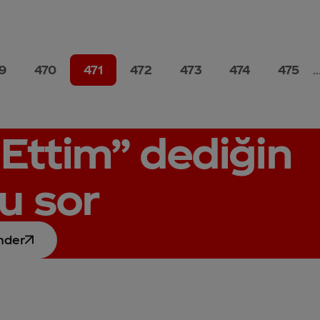
9
470
471
472
473
474
475
..
Ettim”
dediğin
u sor
nder