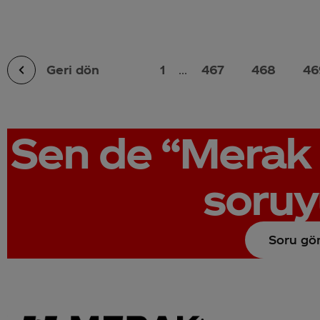
Geri dön
1
...
467
468
46
Sen de
“Merak 
soruy
Soru gö