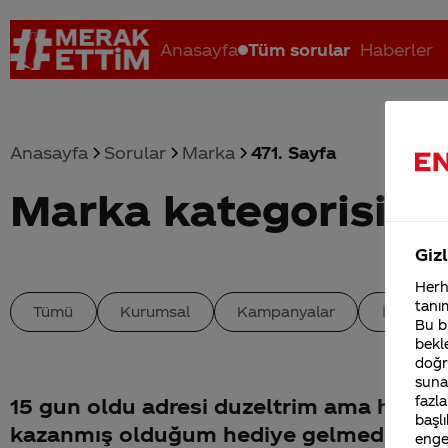
Anasayfa
Tüm sorular
Haberler
Anasayfa
Sorular
Marka
471. Sayfa
Marka kategorisind
Coca-Cola nerenin malı?
Coca cola İsrail malı mı Yani ...
C
Gizl
Herha
tanım
Tümü
Kurumsal
Kampanyalar
İçerik
Bu bi
bekle
doğr
sunab
fazla
15 gun oldu adresi duzeltrim ama hala
başlı
kazanmış olduğum hediye gelmedi ne
enge