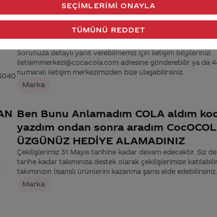
SEÇIMLERIMI ONAYLA
takımıma destek oldum çekilişe
katılıyorduö çıktım yanlışlıkla çekiliş g
TÜMÜNÜ REDDET
ne yapmalıyım
Sorunuza detaylı yanıt verebilmemiz için iletişim bilgilerinizi
iletisimmerkezi@coca-cola.com adresine gönderebilir ya da
numaralı iletişim merkezimizden bize ulaşabilirsiniz.
 3040
Marka
AN
Ben Bunu Anlamadım COLA aldım ko
yazdım ondan sonra aradım CocOCOL
ÜZGÜNÜZ HEDİYE ALAMADINIZ
Çekilişlerimiz 31 Mayıs tarihine kadar devam edecektir. Siz d
tarihe kadar takımınıza destek olarak çekilişlerimize katılabili
z
takımınızın lisanslı ürünlerini kazanma şansı elde edebilirsiniz.
Marka