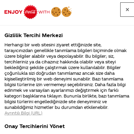
Tüm
Arama
Anasayfa
Haberler
Kapat
sorular
yap
Gizlilik Tercihi Merkezi
Arama yap
Herhangi bir web sitesini ziyaret ettiğinizde site,
Anasayfa
Sorular
Marka
443. Sayfa
tarayıcınızdan genellikle tanımlama bilgileri biçiminde olmak
üzere bilgiler alabilir veya depolayabilir. Bu bilgiler; siz,
Coca-
Coca-
Marka kategorisindeki
Coca-Cola
Coca cola
tercihleriniz ya da cihazınız hakkında olabilir veya siteyi
Cola'nın
Cola’yı
nerenin
İsrail malı mı
Filistin'de
kim
beklediğiniz şekilde çalıştırmak üzere kullanılabilir. Bilgiler
malı?
Yani ...
fabr...
buldu?
sorular
çoğunlukla sizi doğrudan tanımlamaz ancak size daha
kişiselleştirilmiş bir web deneyimi sunabilir. Bazı tanımlama
Kurumsal
Kamp
bilgisi türlerine izin vermemeyi seçebilirsiniz. Daha fazla bilgi
edinmek ve varsayılan ayarlarımızı değiştirmek için farklı
4355 Soru
90 Soru
kategori başlıklarına tıklayın. Bununla birlikte, bazı tanımlama
Coca-Cola
Kampany
bilgisi türlerini engellediğinizde site deneyiminiz ve
Şirketi
hakkınd
Tümü
Kurumsal
Kampanyalar
İçerik
sunabildiğimiz hizmetler bu durumdan etkilenebilir.
hakkında
ettikleri
Ayrıntılı Bilgi (URL)
merak
Kampan
ettikleriniz.
koşulları
Fabrikalarımız,
kampany
Onay Tercihlerini Yönet
sertifikalarımız,
tarihleri
4
ben coca colayı
BU HAFTAKİ KOL
faaliyet
temini v