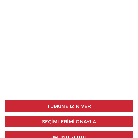
İletişim
Takip et
S.S.S
Kullanım
444 30 40
X / Twitter
Koşulları
Coca-Cola İletişim
Facebook
Merkezi
Veri Koruma
iletisimmerkezi@coca-
ve Gizlilik
cola.com
TÜMÜNE İZIN VER
Bilgi
Toplumu
SEÇIMLERIMI ONAYLA
Hizmetleri
TÜMÜNÜ REDDET