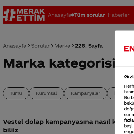
Anasayfa
Tüm sorular
Haberler
Anasayfa
Sorular
Marka
228. Sayfa
Marka kategorisind
Coca-Cola nerenin malı?
Coca cola İsrail malı mı Yani ...
C
Gizl
Herha
tanım
Tümü
Kurumsal
Kampanyalar
İçerik
Bu bi
bekle
doğr
sunab
fazla
Vestel dolap kampanyasına nasıl katıla
başlı
biliiz
enge