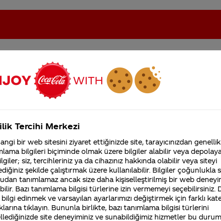
eki sorular
oca-Cola'nın Filistin'de fabr...
Coca-Cola’yı kim buldu?
ilik Tercihi Merkezi
Kurumsal
ngi bir web sitesini ziyaret ettiğinizde site, tarayıcınızdan genellik
4355 Soru
lama bilgileri biçiminde olmak üzere bilgiler alabilir veya depolayab
Sürdürülebilirlik
Marka
lgiler; siz, tercihleriniz ya da cihazınız hakkında olabilir veya siteyi
Coca-Cola Şirketi hakk
diğiniz şekilde çalıştırmak üzere kullanılabilir. Bilgiler çoğunlukla si
merak ettikleriniz.
Fabrikalarımız,
udan tanımlamaz ancak size daha kişiselleştirilmiş bir web deneyi
sertifikalarımız, faaliyet
ilir. Bazı tanımlama bilgisi türlerine izin vermemeyi seçebilirsiniz.
gösterdiğimiz ülkeler,
 bilgi edinmek ve varsayılan ayarlarımızı değiştirmek için farklı kat
Linkin Park'ın bu yıl dünya turnesi var
tarihçemiz ve daha fazla
klarına tıklayın. Bununla birlikte, bazı tanımlama bilgisi türlerini
Türkiye'ye gelmiyorlar. Şu işe bi el
llediğinizde site deneyiminiz ve sunabildiğimiz hizmetler bu duru