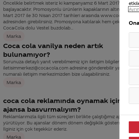
Öncelikle belirtmek isteriz ki kampanyamız 6 Mart 2017’de
etkil
Ayrın
başlayacaktır. Promosyonlu ürünlerin kapaklarının altındaki kod
Mart 2017 ile 30 Nisan 2017 tarihleri arasında www.coca-cola.c
adresinden girebilirsiniz. Promosyona katılarak hem çekilişe katılı
Ona
Coca-Cola dolu Vestel buzdolab...
Marka
Coca cola vanilya neden artık
bulunamıyor?
Sorunuza detaylı yanıt verebilmemiz için iletişim bilgilerinizi
iletisimmerkezi@coca-cola.com adresine gönderebilir ya da 444
numaralı iletişim merkezimizden bize ulaşabilirsiniz.
Marka
coca cola reklamında oynamak için hang
ajansa basvurmalıyım?
Reklamlarımızla ilgili tüm süreçleri birlikte çalıştığımız ajanslarımı
yürütüyor. Bu ajanslar dönem dönem değişiklik göstermektedir.
İlginiz için çok teşekkür ederiz.
Marka