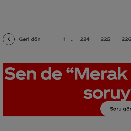
Geri dön
1
...
224
225
22
Sen de
“Merak 
soruy
Soru gö