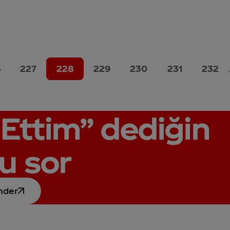
6
227
228
229
230
231
232
Ettim”
dediğin
u sor
nder