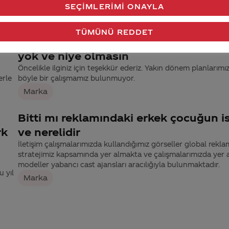
yürütüyoruz. Bu nedenle şuan için talebinizi olumlu
SEÇIMLERIMI ONAYLA
değerlendiremediğimizi üzülerek belirtmek isteriz.
Marka
TÜMÜNÜ REDDET
kutu ve şişe kolaların yanında neden 
yok ve niye olmasın
n
Öncelikle ilginiz için teşekkür ederiz. Yakın dönem planlarımı
erle
böyle bir çalışmamız bulunmuyor.
Marka
Bitti mı reklamındaki erkek çocuğun i
rk
ve nerelidir
İletişim çalışmalarımızda kullandığımız görseller global rekla
stratejimiz kapsamında yer almakta ve çalışmalarımızda yer 
modeller yabancı cast ajansları aracılığıyla bulunmaktadır.
u yıl
Marka