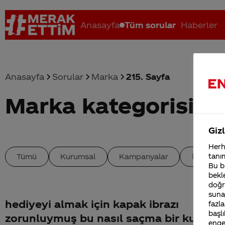
Anasayfa
Tüm sorular
Haberler
Anasayfa
Sorular
Marka
215. Sayfa
Marka kategorisind
Coca-Cola nerenin malı?
Coca cola İsrail malı mı Yani ...
C
Gizl
Herha
tanım
Tümü
Kurumsal
Kampanyalar
İçerik
Bu bi
bekle
doğr
sunab
hediyeyi almak için kapak ibrazı
fazla
başlı
zorunluymuş bu nasıl saçma bir kural
enge