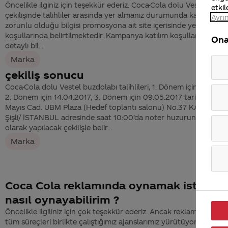
Öncelikle ilginiz için teşekkür ederiz. Coca-Cola dolu Vestel buzd
etkil
çekilişinde talihliler arasında yer almanız durumunda kapak ibraz
Ayrın
zorunlu olduğu bilgisi promosyona ait site içerisinde yer alan kat
koşullarında belirtilmektedir. Kampanya katılım koşullarıyla ilgili
Ona
detaylı bil...
Marka
çekiliş sonucu
Coca-Cola dolu Vestel buzdolabı talihlileri, 1. Dönem için 28.03.2
2. Dönem için 14.04.2017, 3. Dönem için 09.05.2017 tarihinde 19
Mayıs Cad. UBM Plaza (Hedef toplantı salonu) No.37 KAT:5 Fuly
Şişli/ İSTANBUL adresinde saat 10:00’da noter huzurunda halka 
olarak yapılacak çekilişle belir...
Marka
Coca Cola reklamında oynamak istiyor
nasıl oynayabilirim ?
Öncelikle ilgiliniz için çok teşekkür ederiz. Ancak reklamlarımızla il
tüm süreçleri birlikte çalıştığımız ajanslarımız yürütüyor. Dışarıd