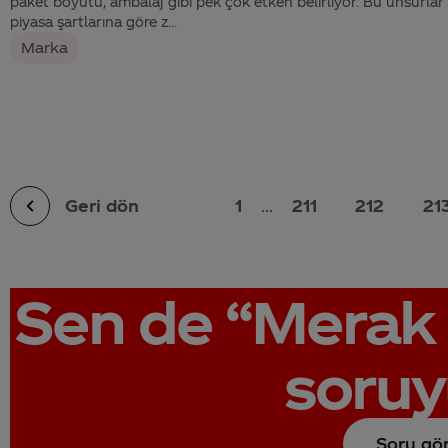
paket boyutu, ambalaj gibi pek çok etken belirliyor. Bu unsurlar
piyasa şartlarına göre z...
Marka
Geri dön
1
...
211
212
21
Sen de
“Merak 
soruy
Soru gö