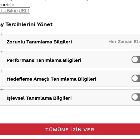
olabı
Coca-Cola Vanilya ürünümüz dönemsel olarak satışa sunulm
enebilir.
ının
olup şuan satışı bulunmamaktadır.
tılı Bilgi (URL)
ılım
Marka
 daha
y Tercihlerini Yönet
Her Zaman Et
Zorunlu Tanımlama Bilgileri
GRİ KAPAKLARDA YEMEK SEPETİND
017,
MİLYONLARCA İNDİRİM YAZIYOR. BU
Performans Tanımlama Bilgileri
İNDİRİMİ NASIL GERÇEKLEŞTİREBİLİ
a-
Yemeksepeti indirim kodu kazanmanız durumunda, indirim 
açık
sadece yemeksepeti.com.tr web sitesinden yapılacak on-line
Hedefleme Amaçlı Tanımlama Bilgileri
kartı ile ödenecek 20.-TL ve üzeri alışverişlerde geçerli olacak
Kodunuzu nasıl kullanacağınızı görmek için, kodu kazandığın
ekrandaki “Nasıl Kullanırım” sekmesine...
İşlevsel Tanımlama Bilgileri
Marka
um
Bir şişe colanın maliyeti ne kadar ?
Ürün maliyetlerimiz hammadde, paket boyutu, ambalaj çeşidi
pek çok etkene bağlıdır. Belirleyici unsurlar da piyasa şartlar
TÜMÜNE İZIN VER
gili
zaman içinde değişiklik gösterdiğinden net bir rakam paylaş
an
Anlayışınız için teşekkür ederiz.