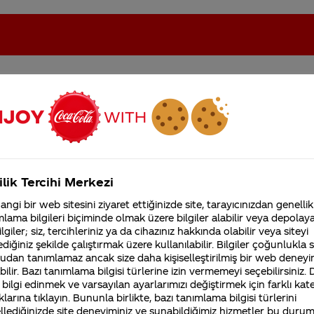
eki sorular
oca-Cola'nın Filistin'de fabr...
Coca-Cola’yı kim buldu?
ilik Tercihi Merkezi
Kurumsal
ngi bir web sitesini ziyaret ettiğinizde site, tarayıcınızdan genellik
4355 Soru
lama bilgileri biçiminde olmak üzere bilgiler alabilir veya depolayab
Sürdürülebilirlik
Marka
lgiler; siz, tercihleriniz ya da cihazınız hakkında olabilir veya siteyi
Coca-Cola Şirketi hakk
merak ettikleriniz.
diğiniz şekilde çalıştırmak üzere kullanılabilir. Bilgiler çoğunlukla si
Fabrikalarımız,
udan tanımlamaz ancak size daha kişiselleştirilmiş bir web deneyi
sertifikalarımız, faaliyet
ilir. Bazı tanımlama bilgisi türlerine izin vermemeyi seçebilirsiniz.
gösterdiğimiz ülkeler,
Coca-Cola Vanilya A101lerde hala satıl
 bilgi edinmek ve varsayılan ayarlarımızı değiştirmek için farklı kat
tarihçemiz ve daha fazla
klarına tıklayın. Bununla birlikte, bazı tanımlama bilgisi türlerini
mu yoksa satıştan kaldırıldı mı?
llediğinizde site deneyiminiz ve sunabildiğimiz hizmetler bu duru