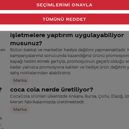
SEÇIMLERIMI ONAYLA
Marka
Kapak kampanyalarınızda kapağı veri
TÜMÜNÜ REDDET
hediye ürünü alamadığımız perakend
işletmelere yaptırım uygulayabiliyor
musunuz?
ten
Bütün bakkal ve marketler hediye dağıtımı yapmamaktadır.
kampanyalarımız sonucunda kazandığınız ürünü promosyon
kapağı teslim etmek şartıyla, promosyonun geçerli olduğu s
kadar yalnızca promosyona katılan ve hediye ürün dağıtımı 
satış noktalarından alabilirsiniz.
Marka
?
coca cola nerde üretiliyor?
Coca-Cola ürünleri ülkemizde Ankara, Bursa, Çorlu, Elazığ, İz
Mersin fabrikalarımızda üretilmektedir.
Marka
a
,