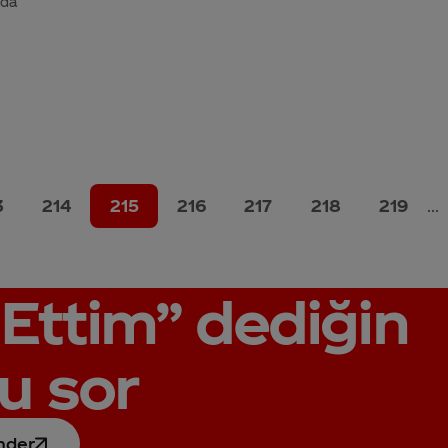
 da
3
214
215
216
217
218
219
...
Ettim”
dediğin
u sor
nder