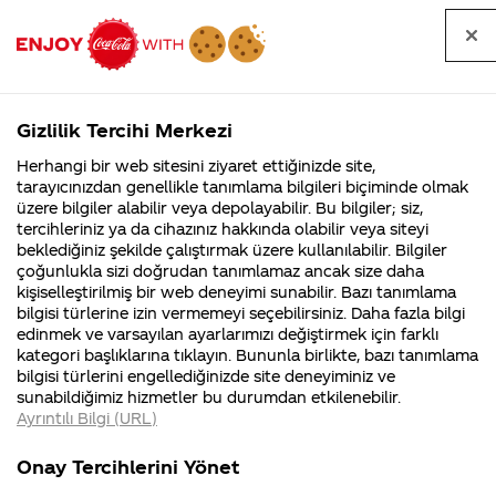
Tüm
Arama
Anasayfa
Haberler
Kapat
sorular
yap
Gizlilik Tercihi Merkezi
Arama yap
Herhangi bir web sitesini ziyaret ettiğinizde site,
Anasayfa
Sorular
Marka
195. Sayfa
tarayıcınızdan genellikle tanımlama bilgileri biçiminde olmak
üzere bilgiler alabilir veya depolayabilir. Bu bilgiler; siz,
Coca-
Coca-
Marka kategorisindeki
Coca-Cola
Coca cola
tercihleriniz ya da cihazınız hakkında olabilir veya siteyi
Cola'nın
Cola’yı
nerenin
İsrail malı mı
Filistin'de
kim
beklediğiniz şekilde çalıştırmak üzere kullanılabilir. Bilgiler
malı?
Yani ...
fabr...
buldu?
sorular
çoğunlukla sizi doğrudan tanımlamaz ancak size daha
kişiselleştirilmiş bir web deneyimi sunabilir. Bazı tanımlama
Kurumsal
Kamp
bilgisi türlerine izin vermemeyi seçebilirsiniz. Daha fazla bilgi
edinmek ve varsayılan ayarlarımızı değiştirmek için farklı
4355 Soru
90 Soru
kategori başlıklarına tıklayın. Bununla birlikte, bazı tanımlama
Coca-Cola
Kampany
bilgisi türlerini engellediğinizde site deneyiminiz ve
Şirketi
hakkınd
Tümü
Kurumsal
Kampanyalar
İçerik
sunabildiğimiz hizmetler bu durumdan etkilenebilir.
hakkında
ettikleri
Ayrıntılı Bilgi (URL)
merak
Kampan
ettikleriniz.
koşulları
Fabrikalarımız,
kampany
Onay Tercihlerini Yönet
sertifikalarımız,
tarihleri
4
coca cola neden
Coca Cola'nin tadi
faaliyet
temini v