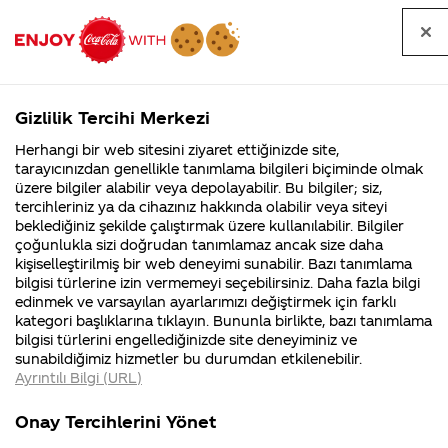
Tüm
Arama
Anasayfa
Haberler
Kapat
sorular
yap
Gizlilik Tercihi Merkezi
Arama yap
Herhangi bir web sitesini ziyaret ettiğinizde site,
Anasayfa
Sorular
Marka
167. Sayfa
tarayıcınızdan genellikle tanımlama bilgileri biçiminde olmak
üzere bilgiler alabilir veya depolayabilir. Bu bilgiler; siz,
Coca-
Coca-
Marka kategorisindeki
Coca-Cola
Coca cola
tercihleriniz ya da cihazınız hakkında olabilir veya siteyi
Cola'nın
Cola’yı
nerenin
İsrail malı mı
Filistin'de
kim
beklediğiniz şekilde çalıştırmak üzere kullanılabilir. Bilgiler
malı?
Yani ...
fabr...
buldu?
sorular
çoğunlukla sizi doğrudan tanımlamaz ancak size daha
kişiselleştirilmiş bir web deneyimi sunabilir. Bazı tanımlama
Kurumsal
Kamp
bilgisi türlerine izin vermemeyi seçebilirsiniz. Daha fazla bilgi
edinmek ve varsayılan ayarlarımızı değiştirmek için farklı
4355 Soru
90 Soru
kategori başlıklarına tıklayın. Bununla birlikte, bazı tanımlama
Coca-Cola
Kampany
bilgisi türlerini engellediğinizde site deneyiminiz ve
Şirketi
hakkınd
Tümü
Kurumsal
Kampanyalar
İçerik
sunabildiğimiz hizmetler bu durumdan etkilenebilir.
hakkında
ettikleri
Ayrıntılı Bilgi (URL)
merak
Kampan
ettikleriniz.
koşulları
Fabrikalarımız,
kampany
Onay Tercihlerini Yönet
sertifikalarımız,
tarihleri
4
Dünyada en iyi
Merhaba ben
faaliyet
temini v