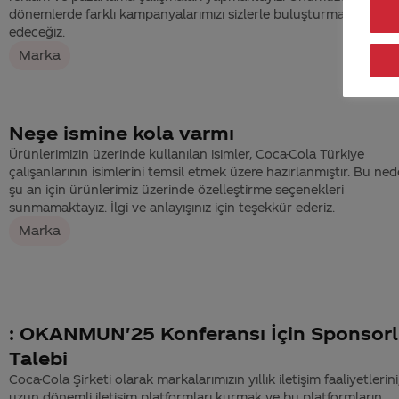
dönemlerde farklı kampanyalarımızı sizlerle buluşturmaya deva
edeceğiz.
Marka
Neşe ismine kola varmı
Ürünlerimizin üzerinde kullanılan isimler, Coca-Cola Türkiye
çalışanlarının isimlerini temsil etmek üzere hazırlanmıştır. Bu ne
şu an için ürünlerimiz üzerinde özelleştirme seçenekleri
sunmamaktayız. İlgi ve anlayışınız için teşekkür ederiz.
Marka
: OKANMUN'25 Konferansı İçin Sponsor
Talebi
Coca-Cola Şirketi olarak markalarımızın yıllık iletişim faaliyetlerini
uzun dönemli iletişim platformları kurmak ve bu platformların