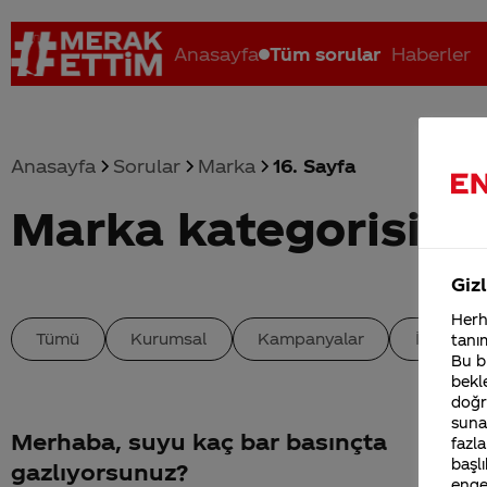
Anasayfa
Tüm sorular
Haberler
Anasayfa
Sorular
Marka
16. Sayfa
Marka kategorisind
Coca-Cola nerenin malı?
Coca cola İsrail malı mı Yani ...
C
Gizl
Herha
Tümü
Kurumsal
Kampanyalar
İçerik
tanım
Bu bi
bekle
doğr
sunab
Merhaba, suyu kaç bar basınçta
fazla
başlı
gazlıyorsunuz?
enge