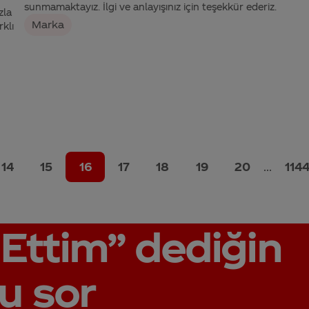
sunmamaktayız. İlgi ve anlayışınız için teşekkür ederiz.
zla
Marka
rklı
14
15
16
17
18
19
20
...
114
Ettim”
dediğin
u sor