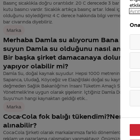
Basınç sicaklıkla doğru orantılıdır. 20 C derecede 3 bar civarında
etkil
kutu basıncı vardır. Sicaklık artıkça basınç artar. İdeal içim sıcaklı
Ayrın
olduğunu söylediğimiz 4 C derece hakkında bilgi vermek istesek
bar civarında diyebiliriz.
Ona
Marka
Merhaba Damla su alıyorum Bana gelen
suyun Damla su olduğunu nasıl anlarım
Bir başka şirket damacanaya dolum
yapıyor olabilir mi?
Damla Su, doğal kaynak suyudur. Hepsi 1000 metrenin üzerinde
Sapanca, Uludağ, Köyceğiz ve Elazığ'daki doğal su kaynaklarınd
değmeden Sağlık Bakanlığı'nın İnsani Tüketim Amaçlı Sular
Yönetmelik'ine uygun olarak şişelenir. İçtiğiniz Damla Doğal Kay
Suyu'nun hangi kaynaktan geldiği etik...
Marka
Coca-Cola fok balığı tükendimi?Nereden
alınabilir?
Coca-Cola Şirketi olarak markalarımıza farklı dönemlerde, farklı
reklam ve pazarlama çalışmaları yapmaktayız. Önümüzdeki