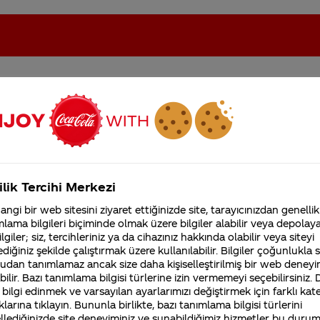
eki sorular
oca-Cola'nın Filistin'de fabr...
Coca-Cola’yı kim buldu?
ilik Tercihi Merkezi
Kurumsal
ngi bir web sitesini ziyaret ettiğinizde site, tarayıcınızdan genellik
4355 Soru
Sürdürülebilirlik
Marka
lama bilgileri biçiminde olmak üzere bilgiler alabilir veya depolayab
Coca-Cola Şirketi hakk
lgiler; siz, tercihleriniz ya da cihazınız hakkında olabilir veya siteyi
merak ettikleriniz.
diğiniz şekilde çalıştırmak üzere kullanılabilir. Bilgiler çoğunlukla si
Fabrikalarımız,
udan tanımlamaz ancak size daha kişiselleştirilmiş bir web deneyi
sertifikalarımız, faaliyet
ilir. Bazı tanımlama bilgisi türlerine izin vermemeyi seçebilirsiniz.
gösterdiğimiz ülkeler,
İsrail e yardım yapıyormusunuz.
 bilgi edinmek ve varsayılan ayarlarımızı değiştirmek için farklı kat
tarihçemiz ve daha fazla
klarına tıklayın. Bununla birlikte, bazı tanımlama bilgisi türlerini
Ekonomik, siyasi ve dini açıdan farklı 206 ülkede faaliyet gö
llediğinizde site deneyiminiz ve sunabildiğimiz hizmetler bu duru