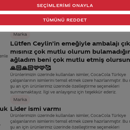
olarak ne zaman çıkacak
m
SEÇIMLERIMI ONAYLA
Coca-Cola Şirketi olarak markalarımıza farklı dönemlerde, fark
reklam ve pazarlama çalışmaları yapmaktayız. Önümüzdeki
TÜMÜNÜ REDDET
dönemlerde farklı kampanyalarımızı sizlerle buluşturmaya 
edeceğiz.
Marka
Lütfen Ceylin’in emeğiyle ambalajı çık
mısınız çok mutlu olurum bulamadığım
denle
ağladım beni çok mutlu etmiş olursu
🙏🏻🙏🏻🩷🩷🥰
Ürünlerimizin üzerinde kullanılan isimler, Coca-Cola Türkiye
çalışanlarının isimlerini temsil etmek üzere hazırlanmıştır. Bu
şu an için ürünlerimiz üzerinde özelleştirme seçenekleri
sunmamaktayız. İlgi ve anlayışınız için teşekkür ederiz.
Marka
luk
Lider ismi varmı
Ürünlerimizin üzerinde kullanılan isimler, Coca-Cola Türkiye
çalışanlarının isimlerini temsil etmek üzere hazırlanmıştır. Bu
,
şu an için ürünlerimiz üzerinde özelleştirme seçenekleri