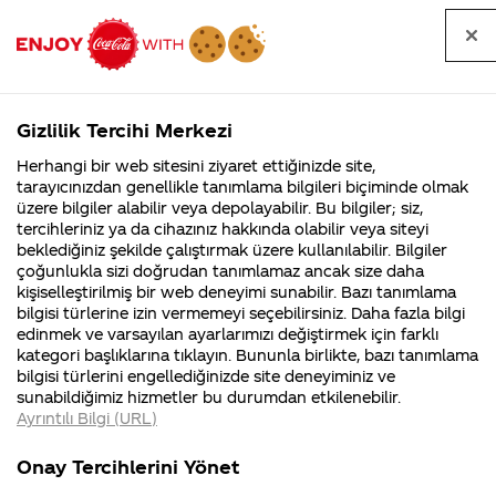
Tüm
Arama
Anasayfa
Haberler
Kapat
sorular
yap
Gizlilik Tercihi Merkezi
Arama yap
Herhangi bir web sitesini ziyaret ettiğinizde site,
Anasayfa
Sorular
Marka
1011. Sayfa
tarayıcınızdan genellikle tanımlama bilgileri biçiminde olmak
üzere bilgiler alabilir veya depolayabilir. Bu bilgiler; siz,
Coca-
Coca-
Marka kategorisindeki
Coca-Cola
Coca cola
tercihleriniz ya da cihazınız hakkında olabilir veya siteyi
Cola'nın
Cola’yı
nerenin
İsrail malı mı
Filistin'de
kim
beklediğiniz şekilde çalıştırmak üzere kullanılabilir. Bilgiler
malı?
Yani ...
fabr...
buldu?
sorular
çoğunlukla sizi doğrudan tanımlamaz ancak size daha
kişiselleştirilmiş bir web deneyimi sunabilir. Bazı tanımlama
Kurumsal
Kamp
bilgisi türlerine izin vermemeyi seçebilirsiniz. Daha fazla bilgi
edinmek ve varsayılan ayarlarımızı değiştirmek için farklı
4355 Soru
90 Soru
kategori başlıklarına tıklayın. Bununla birlikte, bazı tanımlama
Coca-Cola
Kampany
bilgisi türlerini engellediğinizde site deneyiminiz ve
Şirketi
hakkınd
Tümü
Kurumsal
Kampanyalar
İçerik
sunabildiğimiz hizmetler bu durumdan etkilenebilir.
hakkında
ettikleri
Ayrıntılı Bilgi (URL)
merak
Kampan
ettikleriniz.
koşulları
Fabrikalarımız,
kampany
Onay Tercihlerini Yönet
sertifikalarımız,
tarihleri
4
coca-colanın hug
Coca Cola Neden bu
faaliyet
temini v