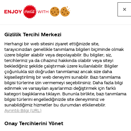
Tüm
Arama
Anasayfa
Haberler
Kapat
sorular
yap
Gizlilik Tercihi Merkezi
Arama yap
Herhangi bir web sitesini ziyaret ettiğinizde site,
Anasayfa
Sorular
Kurumsal
64. Sayfa
tarayıcınızdan genellikle tanımlama bilgileri biçiminde olmak
üzere bilgiler alabilir veya depolayabilir. Bu bilgiler; siz,
Coca-
Coca-
Kurumsal
Coca-Cola
Coca cola
tercihleriniz ya da cihazınız hakkında olabilir veya siteyi
Cola'nın
Cola’yı
nerenin
İsrail malı mı
Filistin'de
kim
beklediğiniz şekilde çalıştırmak üzere kullanılabilir. Bilgiler
malı?
Yani ...
fabr...
buldu?
kategorisindeki sorular
çoğunlukla sizi doğrudan tanımlamaz ancak size daha
kişiselleştirilmiş bir web deneyimi sunabilir. Bazı tanımlama
Kurumsal
Kamp
bilgisi türlerine izin vermemeyi seçebilirsiniz. Daha fazla bilgi
edinmek ve varsayılan ayarlarımızı değiştirmek için farklı
4355 Soru
90 Soru
kategori başlıklarına tıklayın. Bununla birlikte, bazı tanımlama
Coca-Cola
Kampany
bilgisi türlerini engellediğinizde site deneyiminiz ve
Şirketi
hakkınd
Tümü
Kurumsal
Kampanyalar
İçerik
sunabildiğimiz hizmetler bu durumdan etkilenebilir.
hakkında
ettikleri
Ayrıntılı Bilgi (URL)
merak
Kampan
ettikleriniz.
koşulları
Fabrikalarımız,
kampany
Onay Tercihlerini Yönet
sertifikalarımız,
tarihleri
4
coco cola nın tersi
Gıda mühendisliği
faaliyet
temini v