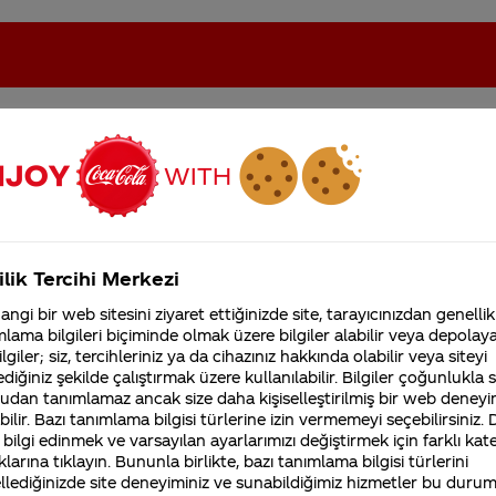
indeki sorular
oca-Cola'nın Filistin'de fabr...
Coca-Cola’yı kim buldu?
ilik Tercihi Merkezi
Kurumsal
ngi bir web sitesini ziyaret ettiğinizde site, tarayıcınızdan genellik
lama bilgileri biçiminde olmak üzere bilgiler alabilir veya depolayab
4355 Soru
Sürdürülebilirlik
Marka
lgiler; siz, tercihleriniz ya da cihazınız hakkında olabilir veya siteyi
Coca-Cola Şirketi hakk
diğiniz şekilde çalıştırmak üzere kullanılabilir. Bilgiler çoğunlukla si
merak ettikleriniz.
udan tanımlamaz ancak size daha kişiselleştirilmiş bir web deneyi
Fabrikalarımız,
ilir. Bazı tanımlama bilgisi türlerine izin vermemeyi seçebilirsiniz.
sertifikalarımız, faaliyet
gösterdiğimiz ülkeler,
 bilgi edinmek ve varsayılan ayarlarımızı değiştirmek için farklı kat
Coca-Cola İçecekte yetenek yönetimin
tarihçemiz ve daha fazla
klarına tıklayın. Bununla birlikte, bazı tanımlama bilgisi türlerini
nasıl yapıyorsunz
llediğinizde site deneyiminiz ve sunabildiğimiz hizmetler bu duru