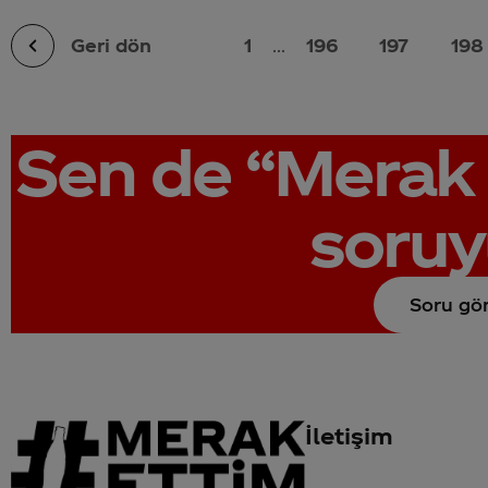
Geri dön
1
...
196
197
198
Sen de
“Merak 
soruy
Soru gö
İletişim