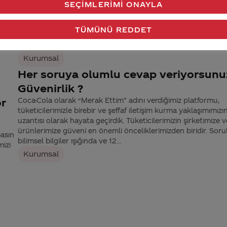
SEÇIMLERIMI ONAYLA
(Ciddiyim)
Sorunuza detaylı yanıt verebilmemiz için iletişim bilgilerinizi
TÜMÜNÜ REDDET
iletisimmerkezi@coca-cola.com adresine gönderebilir ya da
numaralı iletişim merkezimizden bize ulaşabilirsiniz.
Kurumsal
Her soruya olumlu cevap veriyorsunu
Güvenirlik ?
or
Coca-Cola olarak “Merak Ettim” adını verdiğimiz platformu,
tüketicilerimizle birebir ve şeffaf iletişim kurma yaklaşımımızın
uzantısı olarak hayata geçirdik. Tüketicilerimizin şirketimize v
ürünlerimize güveni en önemli önceliklerimizden biridir. Sorul
basın
bilimsel bilgiler ışığında ve 12...
mizi
Kurumsal