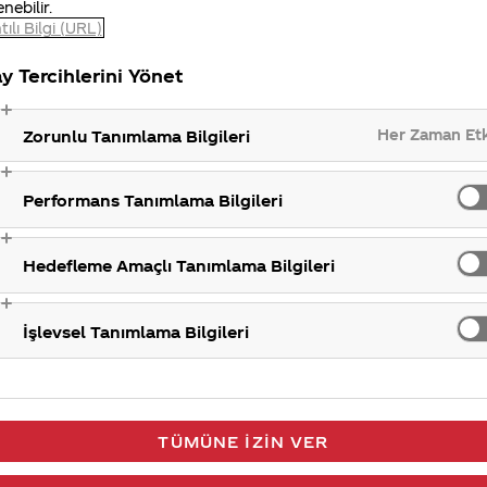
enebilir.
Sorunuzun cevabı için hazırladığımız videoyu izleyebilirsiniz.
tılı Bilgi (URL)
Kurumsal
coco cola nın sahibi kim
y Tercihlerini Yönet
en
Coca-Cola Şirketi %100 halka açık bir şirkettir. New York bor
işlem gören şirketimizin hisseleri yatırımcılar tarafından alınıp
Her Zaman Et
Zorunlu Tanımlama Bilgileri
satılabilmektedir. Dolayısı ile Coca-Cola’nın tek bir sahibi
bulunmamaktadır. Bugün şirketin 230 binin üzerinde hisseda
bulunmaktadır.
Performans Tanımlama Bilgileri
Kurumsal
sıl
coca colanın anlamı nedir
Hedefleme Amaçlı Tanımlama Bilgileri
Coca-Cola, 1886 yılında Eczacı Dr. John Pemberton tarafında
ferahlatıcı bir içecek olarak üretilmiştir. Coca-Cola, onu ürete
Dr. John Pemberton’ın muhasebecisi Frank Robinson’ın isim
İşlevsel Tanımlama Bilgileri
önerisidir. Bu öneriyi 2 C harfinin yan yana ve reklam faaliyet
estetik duracağını düşünerek yapmı...
Kurumsal
?
Bu işe yaramaz, veled-i zina Türklerin
TÜMÜNE İZIN VER
saçma salak sorularına yanıt verirken
 3040
kendinizi aptal gibi hissediyor musun