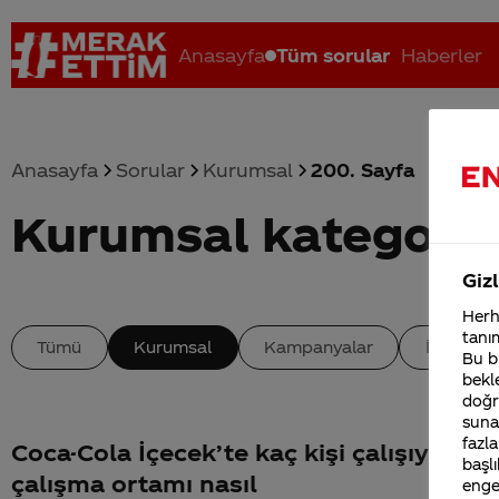
Anasayfa
Tüm sorular
Haberler
Anasayfa
Sorular
Kurumsal
200. Sayfa
Kurumsal kategoris
Coca-Cola nerenin malı?
Coca cola İsrail malı mı Yani ...
C
Gizl
Herha
tanım
Tümü
Kurumsal
Kampanyalar
İçerik
Bu bi
bekle
doğr
sunab
fazla
Coca-Cola İçecek’te kaç kişi çalışıyor ve
başlı
çalışma ortamı nasıl
enge