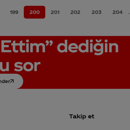
199
200
201
202
203
204
.
Ettim”
dediğin
u sor
nder
Takip et