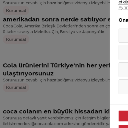
etkil
Sorunuzun cevabı için hazırladığımız videoyu izleyebilirsiniz.
Ayrın
Kurumsal
amerikadan sonra nerde satılıyor en çok
Ona
Coca-Cola, Amerika Birleşik Devletleri’nden sonra en çok tüketil
ülkeler sırasıyla Meksika, Çin, Brezilya ve Japonya’dır.
Kurumsal
Cola ürünlerini Türkiye’nin her yerine na
ulaştırıyorsunuz
Sorunuzun cevabı için hazırladığımız videoyu izleyebilirsiniz.
Kurumsal
coca colanın en büyük hissadarı kimdir 
Sorunuza detaylı yanıt verebilmemiz için iletişim bilgilerinizi
iletisimmerkezi@coca-cola.com adresine gönderebilir ya da 444