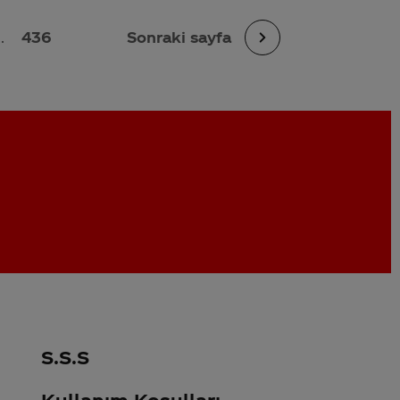
..
436
Sonraki sayfa
S.S.S
Kullanım Koşulları