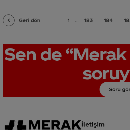
Geri dön
1
...
183
184
18
Sen de
“Merak 
soruy
Soru gö
İletişim