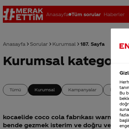
Anasayfa
Tüm sorular
Haberler
Anasayfa
Sorular
Kurumsal
187. Sayfa
Kurumsal kategoris
Coca-Cola nerenin malı?
Coca cola İsrail malı mı Yani ...
C
Gizl
Herha
tanım
Tümü
Kurumsal
Kampanyalar
İçerik
Bu bi
bekle
doğr
sunab
fazla
kocaelide coco cola fabrıkası warmı var
başlı
bende gezmek isterim ve doğru veya
enge