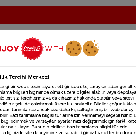
indeki sorular
oca-Cola'nın Filistin'de fabr...
Coca-Cola’yı kim buldu?
ilik Tercihi Merkezi
Kurumsal
ngi bir web sitesini ziyaret ettiğinizde site, tarayıcınızdan genellik
lama bilgileri biçiminde olmak üzere bilgiler alabilir veya depolayab
4355 Soru
Sürdürülebilirlik
Marka
lgiler; siz, tercihleriniz ya da cihazınız hakkında olabilir veya siteyi
Coca-Cola Şirketi hakk
diğiniz şekilde çalıştırmak üzere kullanılabilir. Bilgiler çoğunlukla si
merak ettikleriniz.
udan tanımlamaz ancak size daha kişiselleştirilmiş bir web deneyi
Fabrikalarımız,
sertifikalarımız, faaliyet
ilir. Bazı tanımlama bilgisi türlerine izin vermemeyi seçebilirsiniz.
gösterdiğimiz ülkeler,
 bilgi edinmek ve varsayılan ayarlarımızı değiştirmek için farklı kat
sa
coca cola markasını yada kolayı ilk ol
tarihçemiz ve daha fazla
klarına tıklayın. Bununla birlikte, bazı tanımlama bilgisi türlerini
japonyada bulundugu ve sıcak olarak
llediğinizde site deneyiminiz ve sunabildiğimiz hizmetler bu duru