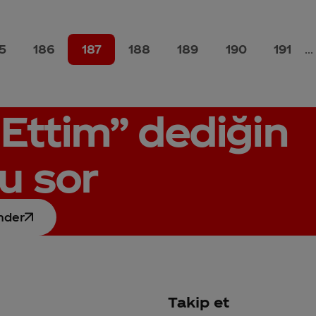
5
186
187
188
189
190
191
...
Ettim”
dediğin
u sor
nder
Takip et