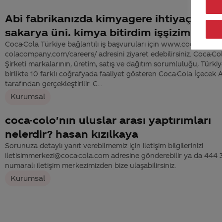
Abi fabrikanızda kimyagere ihtiyaç varm
sakarya üni. kimya bitirdim işşizim
Coca-Cola Türkiye bağlantılı iş başvuruları için www.coca-
colacompany.com/careers/ adresini ziyaret edebilirsiniz. Coca-Co
Şirketi markalarının, üretim, satış ve dağıtım sorumluluğu, Türkiye
birlikte 10 farklı coğrafyada faaliyet gösteren Coca-Cola İçecek A
tarafından gerçekleştirilir. C...
Kurumsal
coca-colo'nın uluslar arası yaptırımları
nelerdir? hasan kızılkaya
Sorunuza detaylı yanıt verebilmemiz için iletişim bilgilerinizi
iletisimmerkezi@coca-cola.com adresine gönderebilir ya da 444
numaralı iletişim merkezimizden bize ulaşabilirsiniz.
Kurumsal