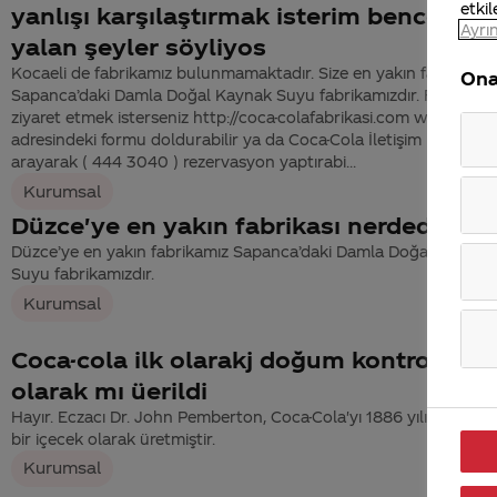
etkil
yanlışı karşılaştırmak isterim bence sdiz
Ayrın
yalan şeyler söyliyos
Kocaeli de fabrikamız bulunmamaktadır. Size en yakın fabrikamı
Ona
Sapanca’daki Damla Doğal Kaynak Suyu fabrikamızdır. Fabrikamı
ziyaret etmek isterseniz http://coca-colafabrikasi.com web
adresindeki formu doldurabilir ya da Coca-Cola İletişim Merkezi’n
arayarak ( 444 3040 ) rezervasyon yaptırabi...
Kurumsal
Düzce'ye en yakın fabrikası nerdedir ac
Düzce’ye en yakın fabrikamız Sapanca’daki Damla Doğal Kaynak
Suyu fabrikamızdır.
Kurumsal
Coca-cola ilk olarakj doğum kontrol İlacı
olarak mı üerildi
Hayır. Eczacı Dr. John Pemberton, Coca-Cola'yı 1886 yılında ferah
bir içecek olarak üretmiştir.
Kurumsal