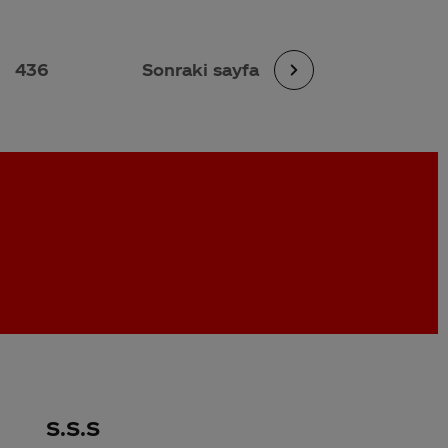
436
Sonraki sayfa
S.S.S