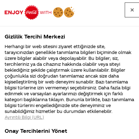
Tüm
Arama
Anasayfa
Haberler
Kapat
sorular
yap
Gizlilik Tercihi Merkezi
Arama yap
Herhangi bir web sitesini ziyaret ettiğinizde site,
Anasayfa
Sorular
İçerik
80. Sayfa
tarayıcınızdan genellikle tanımlama bilgileri biçiminde olmak
üzere bilgiler alabilir veya depolayabilir. Bu bilgiler; siz,
Coca-
Coca-
İçerik kategorisindeki
Coca-Cola
Coca cola
tercihleriniz ya da cihazınız hakkında olabilir veya siteyi
Cola'nın
Cola’yı
nerenin
İsrail malı mı
Filistin'de
kim
beklediğiniz şekilde çalıştırmak üzere kullanılabilir. Bilgiler
malı?
Yani ...
fabr...
buldu?
sorular
çoğunlukla sizi doğrudan tanımlamaz ancak size daha
kişiselleştirilmiş bir web deneyimi sunabilir. Bazı tanımlama
Kurumsal
Kamp
bilgisi türlerine izin vermemeyi seçebilirsiniz. Daha fazla bilgi
edinmek ve varsayılan ayarlarımızı değiştirmek için farklı
4355 Soru
90 Soru
kategori başlıklarına tıklayın. Bununla birlikte, bazı tanımlama
Coca-Cola
Kampany
bilgisi türlerini engellediğinizde site deneyiminiz ve
Şirketi
hakkınd
Tümü
Kurumsal
Kampanyalar
İçerik
sunabildiğimiz hizmetler bu durumdan etkilenebilir.
hakkında
ettikleri
Ayrıntılı Bilgi (URL)
merak
Kampan
ettikleriniz.
koşulları
Fabrikalarımız,
kampany
Onay Tercihlerini Yönet
sertifikalarımız,
tarihleri
4
Coca-Cola’da ne
Coca-Cola’nın gizli
faaliyet
temini v