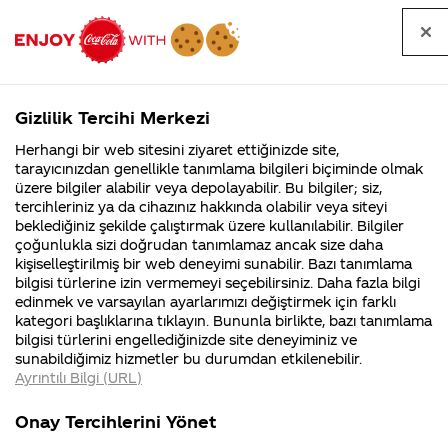
Tüm
Arama
Anasayfa
Haberler
Kapat
sorular
yap
Gizlilik Tercihi Merkezi
Arama yap
Herhangi bir web sitesini ziyaret ettiğinizde site,
Anasayfa
Sorular
İçerik
665. Sayfa
tarayıcınızdan genellikle tanımlama bilgileri biçiminde olmak
üzere bilgiler alabilir veya depolayabilir. Bu bilgiler; siz,
Coca-
Coca-
İçerik kategorisindeki
Coca-Cola
Coca cola
tercihleriniz ya da cihazınız hakkında olabilir veya siteyi
Cola'nın
Cola’yı
nerenin
İsrail malı mı
Filistin'de
kim
beklediğiniz şekilde çalıştırmak üzere kullanılabilir. Bilgiler
malı?
Yani ...
fabr...
buldu?
sorular
çoğunlukla sizi doğrudan tanımlamaz ancak size daha
kişiselleştirilmiş bir web deneyimi sunabilir. Bazı tanımlama
Kurumsal
Kamp
bilgisi türlerine izin vermemeyi seçebilirsiniz. Daha fazla bilgi
edinmek ve varsayılan ayarlarımızı değiştirmek için farklı
4355 Soru
90 Soru
kategori başlıklarına tıklayın. Bununla birlikte, bazı tanımlama
Coca-Cola
Kampany
bilgisi türlerini engellediğinizde site deneyiminiz ve
Şirketi
hakkınd
Tümü
Kurumsal
Kampanyalar
İçerik
sunabildiğimiz hizmetler bu durumdan etkilenebilir.
hakkında
ettikleri
Ayrıntılı Bilgi (URL)
merak
Kampan
ettikleriniz.
koşulları
Fabrikalarımız,
kampany
Onay Tercihlerini Yönet
sertifikalarımız,
tarihleri
4
light kolanin içine
Coca Colanın
faaliyet
temini v