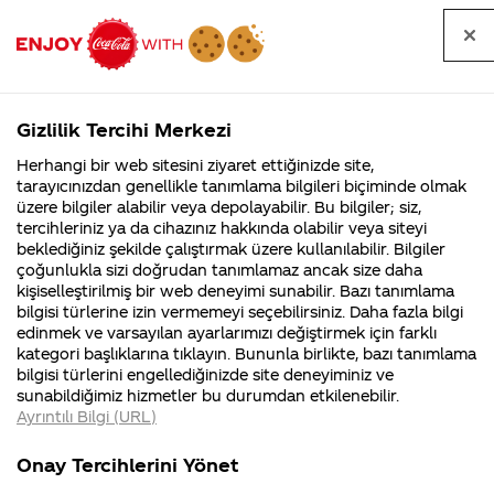
Tüm
Arama
Anasayfa
Haberler
Kapat
sorular
yap
Gizlilik Tercihi Merkezi
Arama yap
Herhangi bir web sitesini ziyaret ettiğinizde site,
Anasayfa
Sorular
İçerik
465. Sayfa
tarayıcınızdan genellikle tanımlama bilgileri biçiminde olmak
üzere bilgiler alabilir veya depolayabilir. Bu bilgiler; siz,
Coca-
Coca-
İçerik kategorisindeki
Coca-Cola
Coca cola
tercihleriniz ya da cihazınız hakkında olabilir veya siteyi
Cola'nın
Cola’yı
nerenin
İsrail malı mı
Filistin'de
kim
beklediğiniz şekilde çalıştırmak üzere kullanılabilir. Bilgiler
malı?
Yani ...
fabr...
buldu?
sorular
çoğunlukla sizi doğrudan tanımlamaz ancak size daha
kişiselleştirilmiş bir web deneyimi sunabilir. Bazı tanımlama
Kurumsal
Kamp
bilgisi türlerine izin vermemeyi seçebilirsiniz. Daha fazla bilgi
edinmek ve varsayılan ayarlarımızı değiştirmek için farklı
4355 Soru
90 Soru
kategori başlıklarına tıklayın. Bununla birlikte, bazı tanımlama
Coca-Cola
Kampany
bilgisi türlerini engellediğinizde site deneyiminiz ve
Şirketi
hakkınd
Tümü
Kurumsal
Kampanyalar
İçerik
sunabildiğimiz hizmetler bu durumdan etkilenebilir.
hakkında
ettikleri
Ayrıntılı Bilgi (URL)
merak
Kampan
ettikleriniz.
koşulları
Fabrikalarımız,
kampany
Onay Tercihlerini Yönet
sertifikalarımız,
tarihleri
4
Bağımlılık yaparmı
kola şişmanlık
faaliyet
temini v