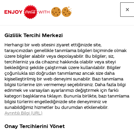
Tüm
Arama
Anasayfa
Haberler
Kapat
sorular
yap
Gizlilik Tercihi Merkezi
Arama yap
Herhangi bir web sitesini ziyaret ettiğinizde site,
Anasayfa
Sorular
İçerik
425. Sayfa
tarayıcınızdan genellikle tanımlama bilgileri biçiminde olmak
üzere bilgiler alabilir veya depolayabilir. Bu bilgiler; siz,
Coca-
Coca-
İçerik kategorisindeki
Coca-Cola
Coca cola
tercihleriniz ya da cihazınız hakkında olabilir veya siteyi
Cola'nın
Cola’yı
nerenin
İsrail malı mı
Filistin'de
kim
beklediğiniz şekilde çalıştırmak üzere kullanılabilir. Bilgiler
malı?
Yani ...
fabr...
buldu?
sorular
çoğunlukla sizi doğrudan tanımlamaz ancak size daha
kişiselleştirilmiş bir web deneyimi sunabilir. Bazı tanımlama
Kurumsal
Kamp
bilgisi türlerine izin vermemeyi seçebilirsiniz. Daha fazla bilgi
edinmek ve varsayılan ayarlarımızı değiştirmek için farklı
4355 Soru
90 Soru
kategori başlıklarına tıklayın. Bununla birlikte, bazı tanımlama
Coca-Cola
Kampany
bilgisi türlerini engellediğinizde site deneyiminiz ve
Şirketi
hakkınd
Tümü
Kurumsal
Kampanyalar
İçerik
sunabildiğimiz hizmetler bu durumdan etkilenebilir.
hakkında
ettikleri
Ayrıntılı Bilgi (URL)
merak
Kampan
ettikleriniz.
koşulları
Fabrikalarımız,
kampany
Onay Tercihlerini Yönet
sertifikalarımız,
tarihleri
4
TÜRKİYE'DE
Tarım Bakanlığı
faaliyet
temini v