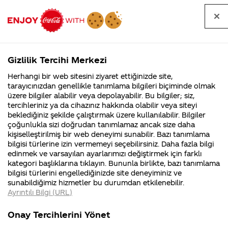
Tüm
Arama
Anasayfa
Haberler
Kapat
sorular
yap
Gizlilik Tercihi Merkezi
Arama yap
Herhangi bir web sitesini ziyaret ettiğinizde site,
Anasayfa
Sorular
İçerik
370. Sayfa
tarayıcınızdan genellikle tanımlama bilgileri biçiminde olmak
üzere bilgiler alabilir veya depolayabilir. Bu bilgiler; siz,
Coca-
Coca-
İçerik kategorisindeki
Coca-Cola
Coca cola
tercihleriniz ya da cihazınız hakkında olabilir veya siteyi
Cola'nın
Cola’yı
nerenin
İsrail malı mı
Filistin'de
kim
beklediğiniz şekilde çalıştırmak üzere kullanılabilir. Bilgiler
malı?
Yani ...
fabr...
buldu?
sorular
çoğunlukla sizi doğrudan tanımlamaz ancak size daha
kişiselleştirilmiş bir web deneyimi sunabilir. Bazı tanımlama
Kurumsal
Kamp
bilgisi türlerine izin vermemeyi seçebilirsiniz. Daha fazla bilgi
edinmek ve varsayılan ayarlarımızı değiştirmek için farklı
4355 Soru
90 Soru
kategori başlıklarına tıklayın. Bununla birlikte, bazı tanımlama
Coca-Cola
Kampany
bilgisi türlerini engellediğinizde site deneyiminiz ve
Şirketi
hakkınd
Tümü
Kurumsal
Kampanyalar
İçerik
sunabildiğimiz hizmetler bu durumdan etkilenebilir.
hakkında
ettikleri
Ayrıntılı Bilgi (URL)
merak
Kampan
ettikleriniz.
koşulları
Fabrikalarımız,
kampany
Onay Tercihlerini Yönet
sertifikalarımız,
tarihleri
4
Coca colayı kim
Kolanın içine hangi
faaliyet
temini v