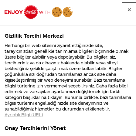
Tüm
Arama
Anasayfa
Haberler
Kapat
sorular
yap
Gizlilik Tercihi Merkezi
Arama yap
Herhangi bir web sitesini ziyaret ettiğinizde site,
Anasayfa
Sorular
İçerik
36. Sayfa
tarayıcınızdan genellikle tanımlama bilgileri biçiminde olmak
üzere bilgiler alabilir veya depolayabilir. Bu bilgiler; siz,
Coca-
Coca-
İçerik kategorisindeki
Coca-Cola
Coca cola
tercihleriniz ya da cihazınız hakkında olabilir veya siteyi
Cola'nın
Cola’yı
nerenin
İsrail malı mı
Filistin'de
kim
beklediğiniz şekilde çalıştırmak üzere kullanılabilir. Bilgiler
malı?
Yani ...
fabr...
buldu?
sorular
çoğunlukla sizi doğrudan tanımlamaz ancak size daha
kişiselleştirilmiş bir web deneyimi sunabilir. Bazı tanımlama
Kurumsal
Kamp
bilgisi türlerine izin vermemeyi seçebilirsiniz. Daha fazla bilgi
edinmek ve varsayılan ayarlarımızı değiştirmek için farklı
4355 Soru
90 Soru
kategori başlıklarına tıklayın. Bununla birlikte, bazı tanımlama
Coca-Cola
Kampany
bilgisi türlerini engellediğinizde site deneyiminiz ve
Şirketi
hakkınd
Tümü
Kurumsal
Kampanyalar
İçerik
sunabildiğimiz hizmetler bu durumdan etkilenebilir.
hakkında
ettikleri
Ayrıntılı Bilgi (URL)
merak
Kampan
ettikleriniz.
koşulları
Fabrikalarımız,
kampany
Onay Tercihlerini Yönet
sertifikalarımız,
tarihleri
4
1.5 Le deki e ne
TETT:25.01.2020 s
faaliyet
temini v