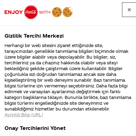
Tüm
Arama
Anasayfa
Haberler
Kapat
sorular
yap
Gizlilik Tercihi Merkezi
Arama yap
Herhangi bir web sitesini ziyaret ettiğinizde site,
Anasayfa
Sorular
İçerik
350. Sayfa
tarayıcınızdan genellikle tanımlama bilgileri biçiminde olmak
üzere bilgiler alabilir veya depolayabilir. Bu bilgiler; siz,
Coca-
Coca-
İçerik kategorisindeki
Coca-Cola
Coca cola
tercihleriniz ya da cihazınız hakkında olabilir veya siteyi
Cola'nın
Cola’yı
nerenin
İsrail malı mı
Filistin'de
kim
beklediğiniz şekilde çalıştırmak üzere kullanılabilir. Bilgiler
malı?
Yani ...
fabr...
buldu?
sorular
çoğunlukla sizi doğrudan tanımlamaz ancak size daha
kişiselleştirilmiş bir web deneyimi sunabilir. Bazı tanımlama
Kurumsal
Kamp
bilgisi türlerine izin vermemeyi seçebilirsiniz. Daha fazla bilgi
edinmek ve varsayılan ayarlarımızı değiştirmek için farklı
4355 Soru
90 Soru
kategori başlıklarına tıklayın. Bununla birlikte, bazı tanımlama
Coca-Cola
Kampany
bilgisi türlerini engellediğinizde site deneyiminiz ve
Şirketi
hakkınd
Tümü
Kurumsal
Kampanyalar
İçerik
sunabildiğimiz hizmetler bu durumdan etkilenebilir.
hakkında
ettikleri
Ayrıntılı Bilgi (URL)
merak
Kampan
ettikleriniz.
koşulları
Fabrikalarımız,
kampany
Onay Tercihlerini Yönet
sertifikalarımız,
tarihleri
4
Bazı insanlar cola
Koruyucu olarak
faaliyet
temini v