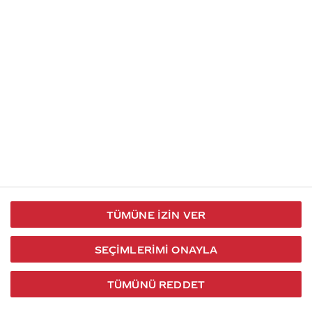
İletişim
Takip et
S.S.S
Kullanım
444 30 40
X / Twitter
Koşulları
Coca-Cola İletişim
Facebook
Merkezi
Veri Koruma
iletisimmerkezi@coca-
ve Gizlilik
cola.com
TÜMÜNE İZIN VER
Bilgi
Toplumu
SEÇIMLERIMI ONAYLA
Hizmetleri
TÜMÜNÜ REDDET
2026 © Coca-Cola Türkiye. Tüm hakları saklıdır.