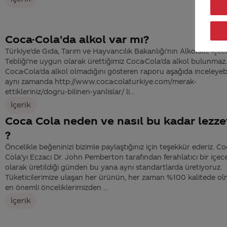
Coca-Cola'da alkol var mı?
Türkiye’de Gıda, Tarım ve Hayvancılık Bakanlığı’nın Alkolsüz İçec
Tebliği’ne uygun olarak ürettiğimiz Coca-Cola’da alkol bulunmaz
Coca-Cola'da alkol olmadığını gösteren raporu aşağıda inceleyebi
aynı zamanda http://www.coca-colaturkiye.com/merak-
ettikleriniz/dogru-bilinen-yanlislar/ li...
İçerik
Coca Cola neden ve nasıl bu kadar lezzet
?
Öncelikle beğeninizi bizimle paylaştığınız için teşekkür ederiz. Co
Cola’yı Eczacı Dr. John Pemberton tarafından ferahlatıcı bir içec
olarak üretildiği günden bu yana aynı standartlarda üretiyoruz.
Tüketicilerimize ulaşan her ürünün, her zaman %100 kalitede ol
en önemli önceliklerimizden ...
İçerik