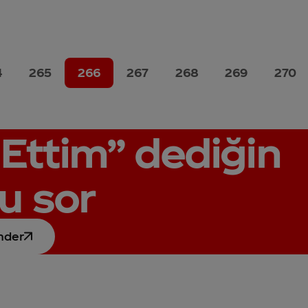
4
265
266
267
268
269
270
Ettim”
dediğin
u sor
nder