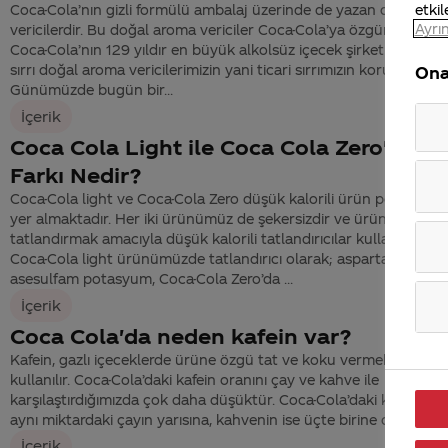
etkil
Coca-Cola’nın gizli formülü ambalaj üzerinde de yazan doğal ar
Ayrın
vericilerdir. Bu doğal aroma vericiler Coca-Cola’ya özgün tadını ve
Coca-Cola’nın 129 yıldır en büyük alkolsüz içecek şirketi olmasın
sırrı doğal aroma vericilerimizin yani ticari sırrımızın korunmasıdır
Ona
Günümüzde bugün bir...
İçerik
Coca Cola Light ile Coca Cola Zero'nun
Farkı Nedir?
Coca-Cola light ve Coca-Cola Zero düşük kalorili ürün portföyü
yer almaktadır. Her iki ürünümüz de şekersizdir ve ürünleri
tatlandırmak amacıyla düşük kalorili tatlandırıcılar kullanılmakta
Coca-Cola light ürünümüzde tatlandırıcı olarak; aspartam ve
asesulfam potasyum, Coca-Cola Zero’da ...
İçerik
Coca Cola'da neden kafein var?
Kafein, gazlı içeceklerde ürüne özgü tat ve koku vermek amacı il
kullanılır. Coca-Cola’daki kafein oranını çay ve kahve ile
karşılaştırdığımızda çok daha düşüktür. Coca-Cola’daki kafein mik
aynı miktardaki çayın yarısına, kahvenin ise üçte birine denk gelir
İçerik