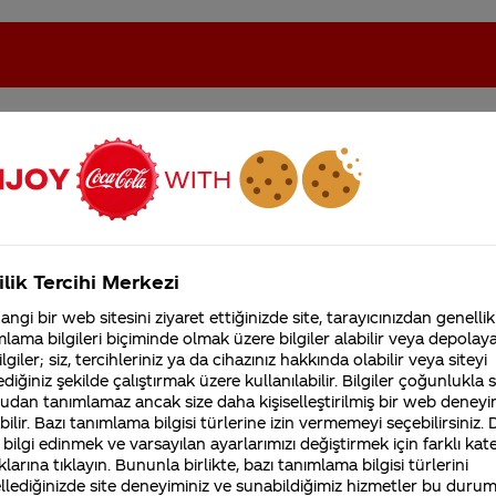
ki sorular
oca-Cola'nın Filistin'de fabr...
Coca-Cola’yı kim buldu?
ilik Tercihi Merkezi
Kurumsal
ngi bir web sitesini ziyaret ettiğinizde site, tarayıcınızdan genellik
lama bilgileri biçiminde olmak üzere bilgiler alabilir veya depolayab
4355 Soru
Sürdürülebilirlik
Marka
lgiler; siz, tercihleriniz ya da cihazınız hakkında olabilir veya siteyi
Coca-Cola Şirketi hakk
diğiniz şekilde çalıştırmak üzere kullanılabilir. Bilgiler çoğunlukla si
merak ettikleriniz.
udan tanımlamaz ancak size daha kişiselleştirilmiş bir web deneyi
Fabrikalarımız,
sertifikalarımız, faaliyet
ilir. Bazı tanımlama bilgisi türlerine izin vermemeyi seçebilirsiniz.
gösterdiğimiz ülkeler,
 bilgi edinmek ve varsayılan ayarlarımızı değiştirmek için farklı kat
Coca-Cola bağımlılık yapıyor mu?
tarihçemiz ve daha fazla
klarına tıklayın. Bununla birlikte, bazı tanımlama bilgisi türlerini
Günümüzde bağımlılık terimi yiyecek ve içeceklerle ilişkili ola
llediğinizde site deneyiminiz ve sunabildiğimiz hizmetler bu duru