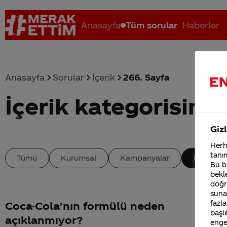
Anasayfa
Tüm sorular
Haberler
Anasayfa
Sorular
İçerik
266. Sayfa
İçerik kategorisinde
Coca-Cola nerenin malı?
Coca cola İsrail malı mı Yani ...
C
Gizl
Herha
tanım
Tümü
Kurumsal
Kampanyalar
İçerik
Bu bi
bekle
doğr
sunab
fazla
Coca-Cola'nın formülü neden
başlı
açıklanmıyor?
enge