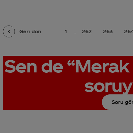
Geri dön
1
...
262
263
26
Sen de
“Merak 
soruy
Soru gö