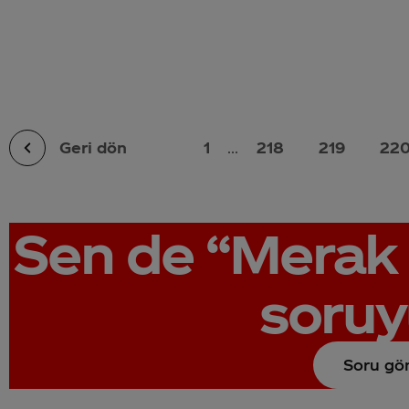
Geri dön
1
...
218
219
22
Sen de
“Merak 
soruy
Soru gö