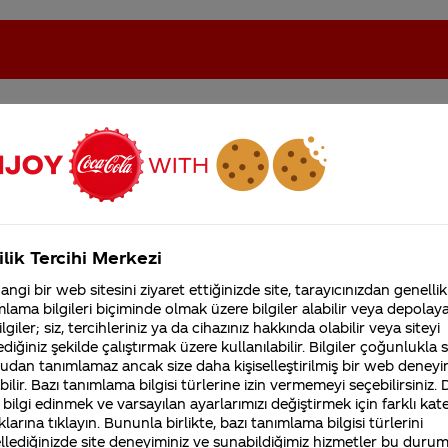
ki sorular
oca-Cola'nın Filistin'de fabr...
Coca-Cola’yı kim buldu?
ilik Tercihi Merkezi
Kurumsal
ngi bir web sitesini ziyaret ettiğinizde site, tarayıcınızdan genellik
4355 Soru
lama bilgileri biçiminde olmak üzere bilgiler alabilir veya depolayab
Sürdürülebilirlik
Marka
lgiler; siz, tercihleriniz ya da cihazınız hakkında olabilir veya siteyi
Coca-Cola Şirketi hakk
diğiniz şekilde çalıştırmak üzere kullanılabilir. Bilgiler çoğunlukla si
merak ettikleriniz.
Fabrikalarımız,
udan tanımlamaz ancak size daha kişiselleştirilmiş bir web deneyi
sertifikalarımız, faaliyet
ilir. Bazı tanımlama bilgisi türlerine izin vermemeyi seçebilirsiniz.
gösterdiğimiz ülkeler,
inin
coca cola nın gizlenen formülü neyle
 bilgi edinmek ve varsayılan ayarlarımızı değiştirmek için farklı kat
tarihçemiz ve daha fazla
klarına tıklayın. Bununla birlikte, bazı tanımlama bilgisi türlerini
ilgili(rengi,tadı.asiti gibi
llediğinizde site deneyiminiz ve sunabildiğimiz hizmetler bu duru