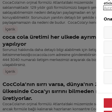
Coca-Cola’nın orjinal formülü Atlanta’daki müzemizde
etkil
saklanmaktadır. 129 yıldır gizli formülümüzü başarılı şekilde
Ayrın
saklayabilmemizin nedeni detayları paylaşmadan en iyi şekilde
koruyabilmektir. Sorunuzun yanıtını detaylı bir şekilde sizinle
Ona
paylaşamamazın da nedeni de budur. Coca-Cola’yı kendine...
İçerik
coca cola üretimi her ulkede ayrımı
yapılıyor
Sorunuz hakkında daha detaylı bilgi alabilmek için iletişim bilgiler
iletisimmerkezi@coca-cola.com adresine gönderebilirsiniz. Dilerse
444 3040 numaralı iletişim merkezimizi arayarak da bize
ulaşabilirsiniz.
İçerik
CocCola'nın sırrı varsa, dünya'nın 206
ülkesinde Coca'yı sırrını bilmeden nasıl
üretiyorlar.
Coca-Cola’nın orjinal formülü Atlanta’daki müzemizde saklanmak
ancak formüle bağlı kalınarak hazırlanan konsantre Coca-Cola’ya