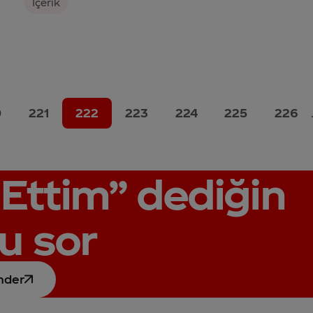
İçerik
0
221
222
223
224
225
226
Ettim”
dediğin
u sor
nder