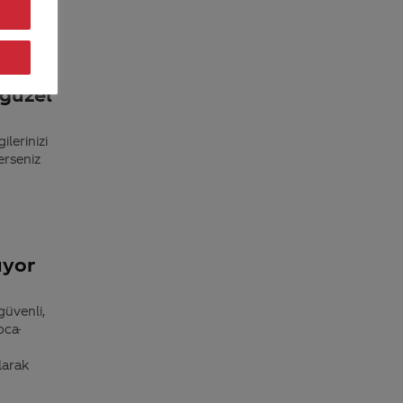
yebilir
 güzel
ilerinizi
erseniz
üyor
güvenli,
oca-
larak