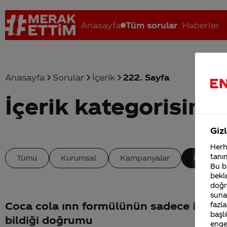
Anasayfa
Tüm sorular
Haberler
Anasayfa
Sorular
İçerik
222. Sayfa
İçerik kategorisinde
Coca-Cola nerenin malı?
Coca cola İsrail malı mı Yani ...
C
Gizl
Herha
tanım
Tümü
Kurumsal
Kampanyalar
İçerik
Bu bi
bekle
doğr
sunab
Coca cola ınn formülünün sadece iki kiş
fazla
başlı
bildiği doğrumu
enge