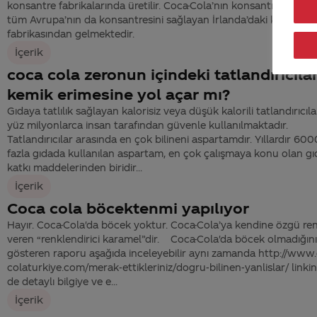
konsantre fabrikalarında üretilir. Coca-Cola’nın konsantresi Türki
tüm Avrupa’nın da konsantresini sağlayan İrlanda’daki konsantr
fabrikasından gelmektedir.
İçerik
coca cola zeronun içindeki tatlandırıcıla
kemik erimesine yol açar mı?
Gıdaya tatlılık sağlayan kalorisiz veya düşük kalorili tatlandırıcıla
yüz milyonlarca insan tarafından güvenle kullanılmaktadır.
Tatlandırıcılar arasında en çok bilineni aspartamdır. Yıllardır 60
fazla gıdada kullanılan aspartam, en çok çalışmaya konu olan gı
katkı maddelerinden biridir...
İçerik
Coca cola böcektenmi yapılıyor
Hayır. Coca-Cola'da böcek yoktur. Coca-Cola’ya kendine özgü ren
veren “renklendirici karamel”dir. Coca-Cola'da böcek olmadığını
gösteren raporu aşağıda inceleyebilir aynı zamanda http://www.
colaturkiye.com/merak-ettikleriniz/dogru-bilinen-yanlislar/ linki
de detaylı bilgiye ve e...
İçerik