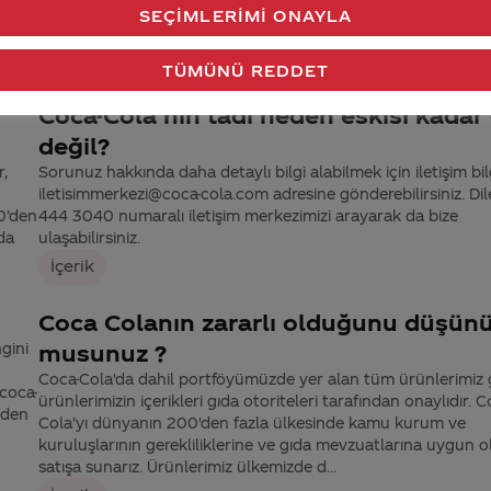
ye’ye,
Coca-Cola'da alkol olmadığını gösteren raporu aşağıda incele
SEÇIMLERIMI ONAYLA
e
aynı zamanda http://www.coca-colaturkiye.com/merak-
ettikleriniz/dogru-bilinen-yanlislar/ li...
TÜMÜNÜ REDDET
İçerik
r
Coca-Cola nın tadı neden eskisi kadar
değil?
r,
Sorunuz hakkında daha detaylı bilgi alabilmek için iletişim bilg
iletisimmerkezi@coca-cola.com adresine gönderebilirsiniz. Dil
00’den
444 3040 numaralı iletişim merkezimizi arayarak da bize
da
ulaşabilirsiniz.
İçerik
Coca Colanın zararlı olduğunu düşün
gini
musunuz ?
Coca-Cola'da dahil portföyümüzde yer alan tüm ürünlerimiz 
coca-
ürünlerimizin içerikleri gıda otoriteleri tarafından onaylıdır. C
nden
Cola’yı dünyanın 200'den fazla ülkesinde kamu kurum ve
kuruluşlarının gerekliliklerine ve gıda mevzuatlarına uygun o
satışa sunarız. Ürünlerimiz ülkemizde d...