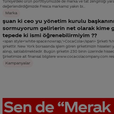
Türkiye’deki ürün portföyümüzde de marka ve tat zenginliği ya
değerlendirdiğimizde Fresca markamız yakın bi...
Marka
şuan ki ceo yu yönetim kurulu başkanını
sormuyorum gelirlerin net olarak kime gi
tepede ki ismi öğrenebilirmiyim ??
<span style='white-space:nowrap;'>Coca-Cola</span> Şirketi %10
şirkettir. New York borsasında işlem gören şirketimizin hisseleri 
alınıp, satılabilmektedir. Bugün şirketin 230 binin üzerinde hiss
Şirketimize ait finansal bilgilere www.coca-colacompany.com resm
Kampanyalar
Sen de
“Merak 