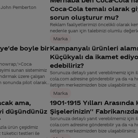
r. John Pemberton
Coca-Cola temalı olarak gi
sorun oluşturur mu?
Reklam faaliyetlerimizi öncelikli olarak k
nedenle şuan için talebinizi olumlu değerl
Marka
iye'de boyle bir
Kampanyalı ürünleri alamı
Küçükyalı da ikamet ediyo
:nowrap;'>Coca-
edebiliriz?
neyimi sunan sistemimiz
Sorunuza detaylı yanıt verebilmemiz için ile
andırmak üzere çalışan
cola.com adresine gönderebilir ya da <a
n sonunda pilot olarak...
iletişim merkezimizden bize ulaşabilirsiniz.
Marka
lacak ama,
1901-1915 Yılları Arasında 
eyi düşündünüz
Şişelerinizin'' Fabrikanız
?
Sorunuza detaylı yanıt verebilmemiz için ile
cola.com adresine gönderebilir ya da <a
zla ürün çeşidimiz
iletişim merkezimizden bize ulaşabilirsiniz.
üketici testleri ile