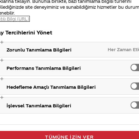
ulaşabilirsiniz. İlginiz için teşekkür ederiz.
klarına tıklayın. Bununla birlikte, bazı tanımlama bilgisi türlerini
llediğinizde site deneyiminiz ve sunabildiğimiz hizmetler bu duru
enebilir.
Fabrik
tılı Bilgi (URL)
y Tercihlerini Yönet
Her Zaman Et
Zorunlu Tanımlama Bilgileri
Performans Tanımlama Bilgileri
Hedefleme Amaçlı Tanımlama Bilgileri
İşlevsel Tanımlama Bilgileri
TÜMÜNE İZIN VER