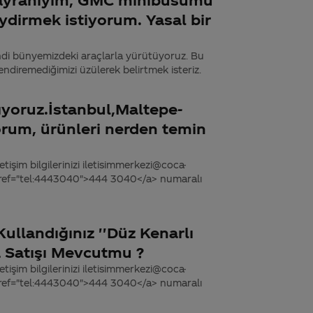
ydirmek istiyorum. Yasal bir
endi bünyemizdeki araçlarla yürütüyoruz. Bu
endiremediğimizi üzülerek belirtmek isteriz.
yoruz.İstanbul,Maltepe-
rum, ürünleri nerden temin
tişim bilgilerinizi iletisimmerkezi@coca-
 href="tel:4443040">444 3040</a> numaralı
Kullandığınız ''Düz Kenarlı
da Satışı Mevcutmu ?
tişim bilgilerinizi iletisimmerkezi@coca-
 href="tel:4443040">444 3040</a> numaralı