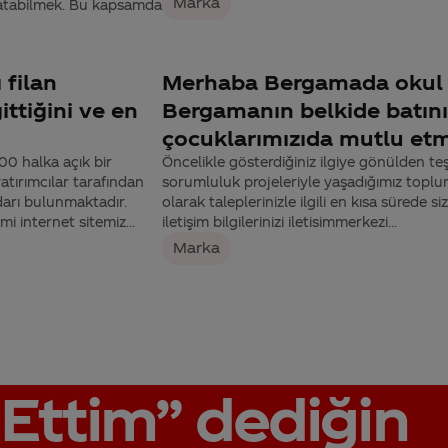
Marka
ratabilmek. Bu kapsamda
 filan
Merhaba Bergamada oku
ttiğini ve en
Bergamanın belkide batını
çocuklarımızıda mutlu etm
0 halka açık bir
Öncelikle gösterdiğiniz ilgiye gönülden te
yatırımcılar tarafından
sorumluluk projeleriyle yaşadığımız toplu
edarı bulunmaktadır.
olarak taleplerinizle ilgili en kısa sürede s
i internet sitemiz...
iletişim bilgilerinizi iletisimmerkezi...
Marka
Ettim”
dediğin