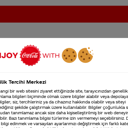
kli donuyor? internetimle
oca-Cola'nın Filistin'de fabr...
Coca-Cola’yı kim buldu?
Kurumsal
ilik Tercihi Merkezi
4355 Soru
ngi bir web sitesini ziyaret ettiğinizde site, tarayıcınızdan genellik
Coca-Cola Şirketi hakk
lama bilgileri biçiminde olmak üzere bilgiler alabilir veya depolayab
merak ettikleriniz.
lgiler; siz, tercihleriniz ya da cihazınız hakkında olabilir veya siteyi
Fabrikalarımız,
diğiniz şekilde çalıştırmak üzere kullanılabilir. Bilgiler çoğunlukla si
sertifikalarımız, faaliyet
gösterdiğimiz ülkeler,
udan tanımlamaz ancak size daha kişiselleştirilmiş bir web deneyi
tarihçemiz ve daha fazla
ilir. Bazı tanımlama bilgisi türlerine izin vermemeyi seçebilirsiniz.
gilerinizi iletisimmerkezi@coca-cola.com adresine gönde
 bilgi edinmek ve varsayılan ayarlarımızı değiştirmek için farklı kat