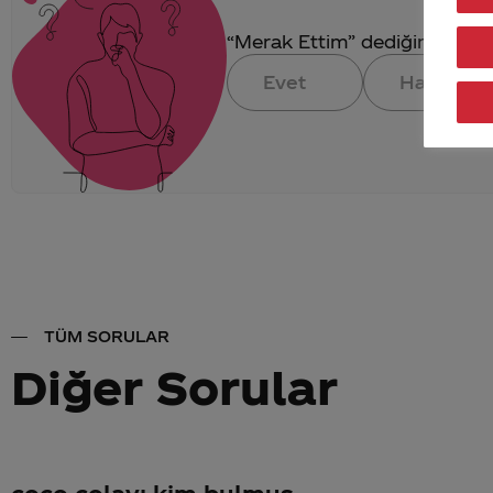
“Merak Ettim” dediğin konuya 
Evet
Hayır
TÜM SORULAR
Diğer Sorular
coco colayı kim bulmuş