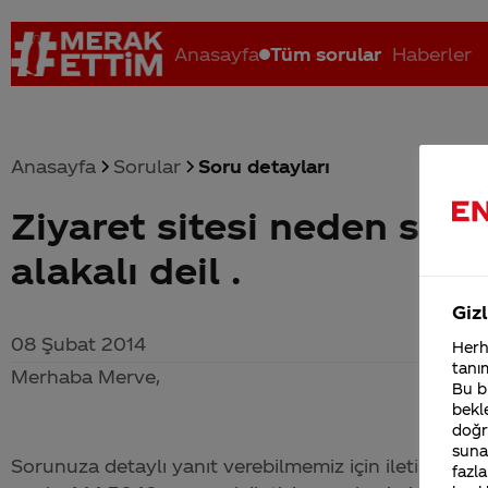
Anasayfa
Tüm sorular
Haberler
Anasayfa
Sorular
Soru detayları
Ziyaret sitesi neden süre
Coca-Cola nerenin malı?
Coca cola İsrail malı mı Yani ...
C
alakalı deil .
Gizl
08 Şubat 2014
Herha
tanım
Merhaba Merve,
Bu bi
bekle
doğr
sunab
Sorunuza detaylı yanıt verebilmemiz için iletişim bil
fazla