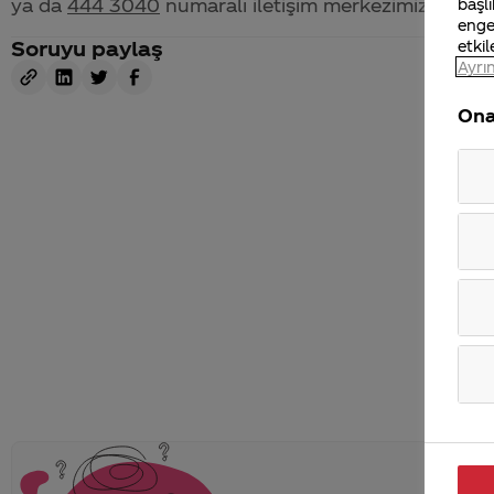
ya da
444 3040
numaralı iletişim merkezimizden bize 
başlı
enge
Soruyu paylaş
etkil
Ayrın
Ona