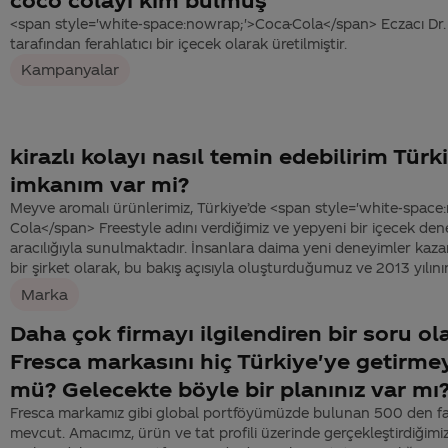
<span style='white-space:nowrap;'>Coca-Cola</span> Eczacı D
tarafından ferahlatıcı bir içecek olarak üretilmiştir.
Kampanyalar
kirazlı kolayı nasıl temin edebilirim Türk
imkanım var mi?
Meyve aromalı ürünlerimiz, Türkiye’de <span style='white-space
Cola</span> Freestyle adını verdiğimiz ve yepyeni bir içecek de
aracılığıyla sunulmaktadır. İnsanlara daima yeni deneyimler kaz
bir şirket olarak, bu bakış açısıyla oluşturduğumuz ve 2013 yılını
Marka
Daha çok firmayı ilgilendiren bir soru o
Fresca markasını hiç Türkiye'ye getirm
mü? Gelecekte böyle bir planınız var mı
Fresca markamız gibi global portföyümüzde bulunan 500 den fa
mevcut. Amacımz, ürün ve tat profili üzerinde gerçekleştirdiğimiz t