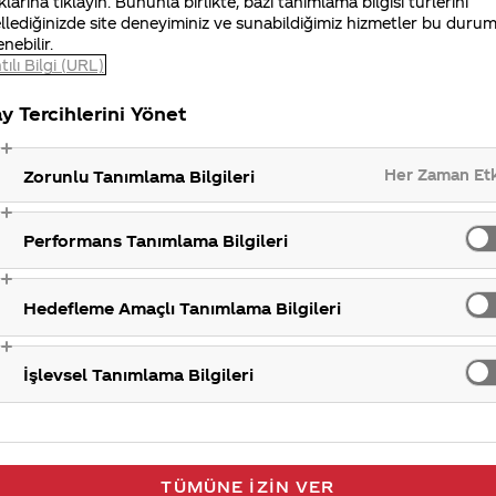
klarına tıklayın. Bununla birlikte, bazı tanımlama bilgisi türlerini
llediğinizde site deneyiminiz ve sunabildiğimiz hizmetler bu duru
enebilir.
tılı Bilgi (URL)
Satış Nokta
y Tercihlerini Yönet
Her Zaman Et
Zorunlu Tanımlama Bilgileri
Performans Tanımlama Bilgileri
Hedefleme Amaçlı Tanımlama Bilgileri
İşlevsel Tanımlama Bilgileri
TÜMÜNE İZIN VER