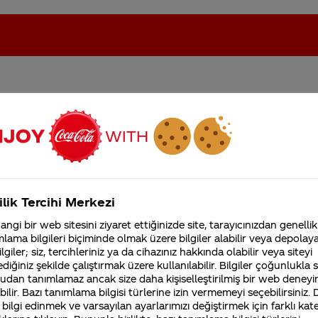
 miyiz ürününüzü pazar va
oca-Cola'nın Filistin'de fabr...
Coca-Cola’yı kim buldu?
Kurumsal
ilik Tercihi Merkezi
4355 Soru
ngi bir web sitesini ziyaret ettiğinizde site, tarayıcınızdan genellik
Coca-Cola Şirketi hakk
lama bilgileri biçiminde olmak üzere bilgiler alabilir veya depolayab
merak ettikleriniz.
ilecek en yetkili birim Müşteri İletişim Merkezimiz'dir.
lgiler; siz, tercihleriniz ya da cihazınız hakkında olabilir veya siteyi
Fabrikalarımız,
diğiniz şekilde çalıştırmak üzere kullanılabilir. Bilgiler çoğunlukla si
ralı telefondan ulaşabilirsiniz.
sertifikalarımız, faaliyet
udan tanımlamaz ancak size daha kişiselleştirilmiş bir web deneyi
gösterdiğimiz ülkeler,
tarihçemiz ve daha fazla
ilir. Bazı tanımlama bilgisi türlerine izin vermemeyi seçebilirsiniz.
iniz Merak Ettim sitemizi ziyaret ettiğiniz için teşekkür
 bilgi edinmek ve varsayılan ayarlarımızı değiştirmek için farklı kat