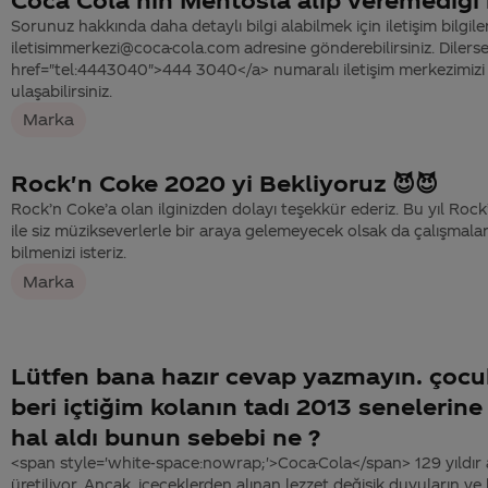
Sorunuz hakkında daha detaylı bilgi alabilmek için iletişim bilgiler
iletisimmerkezi@coca-cola.com adresine gönderebilirsiniz. Dilerse
href="tel:4443040">444 3040</a> numaralı iletişim merkezimizi 
ulaşabilirsiniz.
Marka
Rock'n Coke 2020 yi Bekliyoruz 😈😈
Rock’n Coke’a olan ilginizden dolayı teşekkür ederiz. Bu yıl Rock
ile siz müzikseverlerle bir araya gelemeyecek olsak da çalışmalar
bilmenizi isteriz.
Marka
Lütfen bana hazır cevap yazmayın. ço
beri içtiğim kolanın tadı 2013 senelerine 
hal aldı bunun sebebi ne ?
<span style='white-space:nowrap;'>Coca-Cola</span> 129 yıldır 
üretiliyor. Ancak, içeceklerden alınan lezzet değişik duyuların ve 