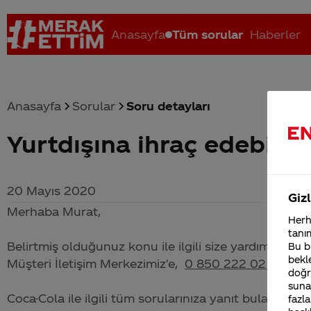
Anasayfa
Tüm sorular
Haberler
Anasayfa
Sorular
Soru detayları
Yurtdışına ihraç edebilir
Coca-Cola nerenin malı?
Coca cola İsrail malı mı Yani ...
C
20 Mayıs 2020
Gizl
Merhaba Murat,
Herha
tanım
Belirtmiş olduğunuz konu ile ilgili size yardımcı olab
Bu bi
bekle
Müşteri İletişim Merkezimiz'e,
0 850 222 02 24
numa
doğr
sunab
Coca-Cola
ile ilgili tüm sorularınıza yanıt bulabileceğ
fazla