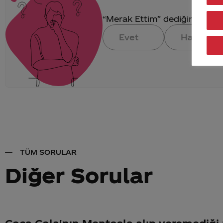
“Merak Ettim” dediğin konuya 
Evet
Hayır
TÜM SORULAR
Diğer Sorular
Coca Cola'nın Mentosla alıp veremediği 