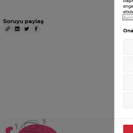
başlı
enge
etkil
Ayrın
Soruyu paylaş
Ona