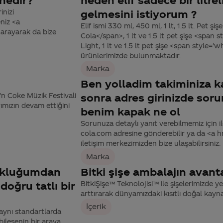
inizi
gelmesini istiyorum ?
niz <a
Elif ismi 330 ml, 450 ml, 1 lt, 1.5 lt. Pet 
arayarak da bize
Cola</span>, 1 lt ve 1.5 lt pet şişe <spa
Light, 1 lt ve 1.5 lt pet şişe <span style
ürünlerimizde bulunmaktadır.
Marka
Ben yolladim takiminiza ka
’n Coke Müzik Festivali
sonra adres girinizde soru
ımızın devam ettiğini
benim kapak ne ol
Sorunuza detaylı yanıt verebilmemiz için ile
cola.com adresine gönderebilir ya da <a
iletişim merkezimizden bize ulaşabilirsiniz.
Marka
cukluğumdan
Bitki şişe ambalajın avanta
doğru tatlı bir
BitkiŞişe™ Teknolojisi™ ile şişelerimizde ye
arttırarak dünyamızdaki kısıtlı doğal kayna
İçerik
aynı standartlarda
bileşenin bir araya