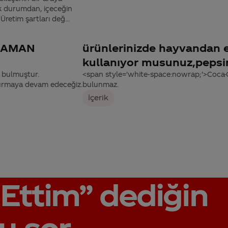
ik durumdan, içeceğin
retim şartları değ...
ZAMAN
ürünlerinizde hayvandan e
kullanıyor musunuz,pepsi
n bulmuştur.
<span style='white-space:nowrap;'>Coca-Co
turmaya devam edeceğiz.
bulunmaz.
İçerik
Ettim”
dediğin
u sor