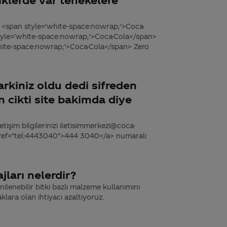
şişe <span style='white-space:nowrap;'>Coca-
n style='white-space:nowrap;'>Coca-Cola</span>
='white-space:nowrap;'>Coca-Cola</span> Zero
rkiniz oldu dedi sifreden
n cikti site bakimda diye
tişim bilgilerinizi iletisimmerkezi@coca-
 href="tel:4443040">444 3040</a> numaralı
jları nelerdir?
nilenebilir bitki bazlı malzeme kullanımını
klara olan ihtiyacı azaltıyoruz.