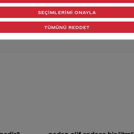
verdiğimiz cevap aklındaki soru işaretlerini giderdi 
SEÇIMLERIMI ONAYLA
Gönder
TÜMÜNÜ REDDET
nedir?
neden elif sadece bir litre