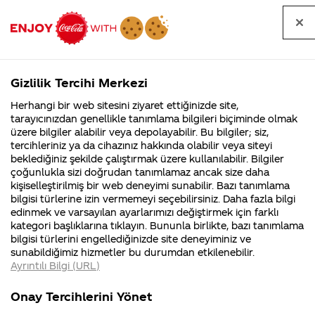
Tüm
Arama
Anasayfa
Haberler
Kapat
sorular
yap
Gizlilik Tercihi Merkezi
Arama yap
Herhangi bir web sitesini ziyaret ettiğinizde site,
Anasayfa
Sorular
Soru detayları
tarayıcınızdan genellikle tanımlama bilgileri biçiminde olmak
üzere bilgiler alabilir veya depolayabilir. Bu bilgiler; siz,
Coca-
Coca-
Kategoriler
Coca-Cola
Coca cola
yeni mezun
tercihleriniz ya da cihazınız hakkında olabilir veya siteyi
Cola'nın
Cola’yı
nerenin
İsrail malı mı
Filistin'de
kim
beklediğiniz şekilde çalıştırmak üzere kullanılabilir. Bilgiler
malı?
Yani ...
fabr...
buldu?
çoğunlukla sizi doğrudan tanımlamaz ancak size daha
tecrübesiz
kişiselleştirilmiş bir web deneyimi sunabilir. Bazı tanımlama
Kurumsal
Kamp
bilgisi türlerine izin vermemeyi seçebilirsiniz. Daha fazla bilgi
personel
edinmek ve varsayılan ayarlarımızı değiştirmek için farklı
4355 Soru
90 Soru
kategori başlıklarına tıklayın. Bununla birlikte, bazı tanımlama
alımı oluyor
Coca-Cola
Kampany
bilgisi türlerini engellediğinizde site deneyiminiz ve
Şirketi
hakkınd
sunabildiğimiz hizmetler bu durumdan etkilenebilir.
hakkında
ettikleri
mu?
Ayrıntılı Bilgi (URL)
merak
Kampan
ettikleriniz.
koşulları
Kurumsal
Kampany
Fabrikalarımız,
kampany
Onay Tercihlerini Yönet
sertifikalarımız,
tarihleri
4355 Soru
90 Soru
27 Nisan
faaliyet
temini v