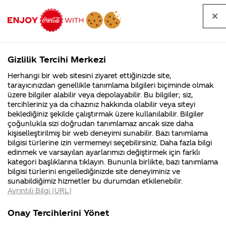
Tüm
Arama
Anasayfa
Haberler
Kapat
sorular
yap
Gizlilik Tercihi Merkezi
Arama yap
Herhangi bir web sitesini ziyaret ettiğinizde site,
Anasayfa
Sorular
Soru detayları
tarayıcınızdan genellikle tanımlama bilgileri biçiminde olmak
üzere bilgiler alabilir veya depolayabilir. Bu bilgiler; siz,
Coca-
Coca-
Kategoriler
Coca-Cola
Coca cola
Yeni
tercihleriniz ya da cihazınız hakkında olabilir veya siteyi
Cola'nın
Cola’yı
nerenin
İsrail malı mı
Filistin'de
kim
beklediğiniz şekilde çalıştırmak üzere kullanılabilir. Bilgiler
malı?
Yani ...
fabr...
buldu?
çoğunlukla sizi doğrudan tanımlamaz ancak size daha
Kampanya
kişiselleştirilmiş bir web deneyimi sunabilir. Bazı tanımlama
Kurumsal
Kamp
bilgisi türlerine izin vermemeyi seçebilirsiniz. Daha fazla bilgi
ne zaman
edinmek ve varsayılan ayarlarımızı değiştirmek için farklı
4355 Soru
90 Soru
kategori başlıklarına tıklayın. Bununla birlikte, bazı tanımlama
Coca-Cola
Kampany
bilgisi türlerini engellediğinizde site deneyiminiz ve
Şirketi
hakkınd
15
sunabildiğimiz hizmetler bu durumdan etkilenebilir.
hakkında
ettikleri
Nisan
Ayrıntılı Bilgi (URL)
merak
Kampan
2016
ettikleriniz.
koşulları
Kurumsal
Kampanyala
Fabrikalarımız,
kampany
Merhaba,
Onay Tercihlerini Yönet
sertifikalarımız,
tarihleri
4355 Soru
90 Soru
faaliyet
temini v