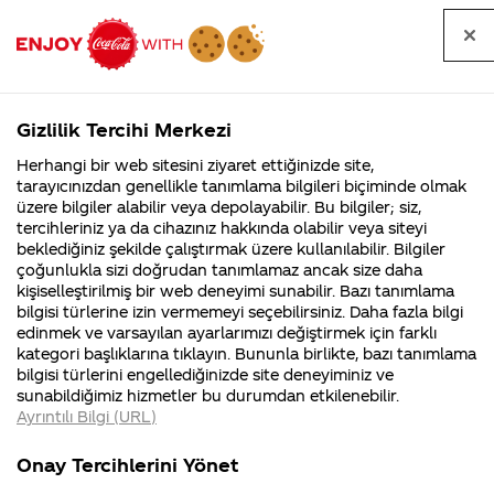
Tüm
Arama
Anasayfa
Haberler
Kapat
sorular
yap
Gizlilik Tercihi Merkezi
Arama yap
Herhangi bir web sitesini ziyaret ettiğinizde site,
Anasayfa
Sorular
Soru detayları
tarayıcınızdan genellikle tanımlama bilgileri biçiminde olmak
üzere bilgiler alabilir veya depolayabilir. Bu bilgiler; siz,
Coca-
Coca-
Kategoriler
Coca-Cola
Coca cola
Yeni bir
tercihleriniz ya da cihazınız hakkında olabilir veya siteyi
Cola'nın
Cola’yı
nerenin
İsrail malı mı
Filistin'de
kim
beklediğiniz şekilde çalıştırmak üzere kullanılabilir. Bilgiler
malı?
Yani ...
fabr...
buldu?
çoğunlukla sizi doğrudan tanımlamaz ancak size daha
Cafe actık
kişiselleştirilmiş bir web deneyimi sunabilir. Bazı tanımlama
Kurumsal
Kamp
bilgisi türlerine izin vermemeyi seçebilirsiniz. Daha fazla bilgi
Coca Cola
edinmek ve varsayılan ayarlarımızı değiştirmek için farklı
4355 Soru
90 Soru
kategori başlıklarına tıklayın. Bununla birlikte, bazı tanımlama
ile nasıl
Coca-Cola
Kampany
bilgisi türlerini engellediğinizde site deneyiminiz ve
Şirketi
hakkınd
sunabildiğimiz hizmetler bu durumdan etkilenebilir.
hakkında
ettikleri
anlaşabiliriz
Ayrıntılı Bilgi (URL)
merak
Kampan
ettikleriniz.
koşulları
Kurumsal
Kampanya
Fabrikalarımız,
kampany
Onay Tercihlerini Yönet
sertifikalarımız,
tarihleri
4355 Soru
90 Soru
02 Eylül
faaliyet
temini v