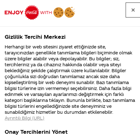
Tüm
Arama
Anasayfa
Haberler
Kapat
sorular
yap
Gizlilik Tercihi Merkezi
Arama yap
Herhangi bir web sitesini ziyaret ettiğinizde site,
Anasayfa
Sorular
Soru detayları
tarayıcınızdan genellikle tanımlama bilgileri biçiminde olmak
üzere bilgiler alabilir veya depolayabilir. Bu bilgiler; siz,
Coca-
Coca-
Kategorile
Coca-Cola
Coca cola
Yaz stajı
tercihleriniz ya da cihazınız hakkında olabilir veya siteyi
Cola'nın
Cola’yı
nerenin
İsrail malı mı
Filistin'de
kim
beklediğiniz şekilde çalıştırmak üzere kullanılabilir. Bilgiler
malı?
Yani ...
fabr...
buldu?
çoğunlukla sizi doğrudan tanımlamaz ancak size daha
programınız
kişiselleştirilmiş bir web deneyimi sunabilir. Bazı tanımlama
Kurumsal
Kamp
bilgisi türlerine izin vermemeyi seçebilirsiniz. Daha fazla bilgi
var mı varsa
edinmek ve varsayılan ayarlarımızı değiştirmek için farklı
4355 Soru
90 Soru
kategori başlıklarına tıklayın. Bununla birlikte, bazı tanımlama
2025 yazı için
Coca-Cola
Kampany
bilgisi türlerini engellediğinizde site deneyiminiz ve
Şirketi
hakkınd
sunabildiğimiz hizmetler bu durumdan etkilenebilir.
hakkında
ettikleri
nasıl
Ayrıntılı Bilgi (URL)
merak
Kampan
ettikleriniz.
koşulları
Kurumsal
Kampa
başvurabilirim
Fabrikalarımız,
kampany
Onay Tercihlerini Yönet
sertifikalarımız,
tarihleri
4355 Soru
90 Soru
faaliyet
temini v