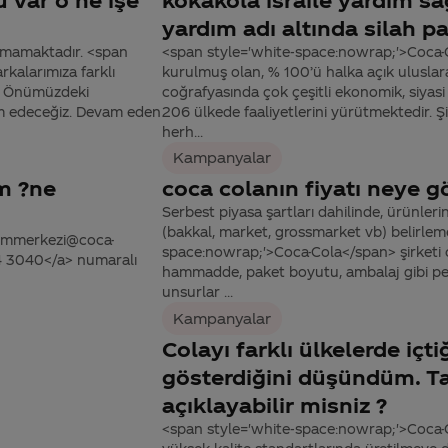
yardım adı altında silah p
nmamaktadır. <span
<span style='white-space:nowrap;'>Coca-C
kalarımıza farklı
kurulmuş olan, % 100’ü halka açık uluslar
z. Önümüzdeki
coğrafyasında çok çeşitli ekonomik, siyasi 
am edeceğiz. Devam eden
206 ülkede faaliyetlerini yürütmektedir. Şi
herh...
Kampanyalar
m ?ne
coca colanın fiyatı neye gö
Serbest piyasa şartları dahilinde, ürünlerin 
(bakkal, market, grossmarket vb) belirlem
tisimmerkezi@coca-
space:nowrap;'>Coca-Cola</span> şirketi o
44 3040</a> numaralı
hammadde, paket boyutu, ambalaj gibi pek 
unsurlar ...
Kampanyalar
Colayı farklı ülkelerde içti
gösterdiğini düşündüm. Ta
açıklayabilir misniz ?
<span style='white-space:nowrap;'>Coca-