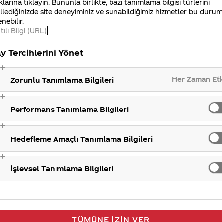
klarına tıklayın. Bununla birlikte, bazı tanımlama bilgisi türlerini
gilerinizi iletisimmerkezi@coca-cola.com adresine gönde
llediğinizde site deneyiminiz ve sunabildiğimiz hizmetler bu duru
enebilir.
ulaşabilirsiniz. İlginiz için teşekkür ederiz.
tılı Bilgi (URL)
Pazarlama faa
y Tercihlerini Yönet
Her Zaman Et
Zorunlu Tanımlama Bilgileri
Performans Tanımlama Bilgileri
Hedefleme Amaçlı Tanımlama Bilgileri
İşlevsel Tanımlama Bilgileri
TÜMÜNE İZIN VER