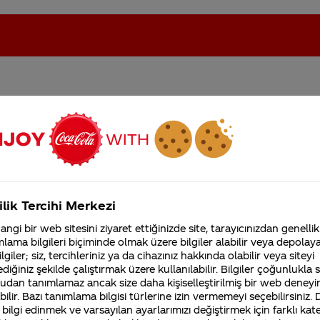
IĞINIZ ÜLKELER VAR
oca-Cola'nın Filistin'de fabr...
Coca-Cola’yı kim buldu?
ELERDE SATAMAMANIZIN
Kurumsal
ilik Tercihi Merkezi
4355 Soru
ngi bir web sitesini ziyaret ettiğinizde site, tarayıcınızdan genellik
Coca-Cola Şirketi hakk
lama bilgileri biçiminde olmak üzere bilgiler alabilir veya depolayab
merak ettikleriniz.
lgiler; siz, tercihleriniz ya da cihazınız hakkında olabilir veya siteyi
Fabrikalarımız,
diğiniz şekilde çalıştırmak üzere kullanılabilir. Bilgiler çoğunlukla si
sertifikalarımız, faaliyet
gösterdiğimiz ülkeler,
udan tanımlamaz ancak size daha kişiselleştirilmiş bir web deneyi
tarihçemiz ve daha fazla
ilir. Bazı tanımlama bilgisi türlerine izin vermemeyi seçebilirsiniz.
 bilgi edinmek ve varsayılan ayarlarımızı değiştirmek için farklı kat