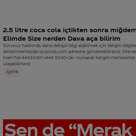
2.5 litre coca cola içtikten sonra miğde
Elimde Size nerden Dava aça bilirim
Sorunuz hakkında daha detaylı bilgi alabilmek için iletişim bilgiler
iletisimmerkezi@coca-cola.com adresine gönderebilirsiniz. Dilerse
href="tel:4443040">444 3040</a> numaralı iletişim merkezimizi 
ulaşabilirsiniz.
İçerik
Sen de
“Merak 