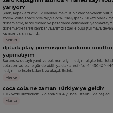
yarıyor?
Şuan, kapak altı kodu kullanılan mevcut bir kampanyamız bulu
style='white-space:nowrap;'>Coca-Cola</span> Şirketi olarak mar
dönemlerde, farklı reklam ve pazarlama çalışmaları yapmaktayı
dönemlerde farklı kampanyalarımızı sizlerle buluşturmaya dev
kampanyalarımızın d...
Marka
djitürk play promosyon kodumu unuttu
yapmalıyım
Sorunuza detaylı yanıt verebilmemiz için iletişim bilgilerinizi ile
cola.com adresine gönderebilir ya da <a href="tel:4443040">4
iletişim merkezimizden bize ulaşabilirsiniz.
Marka
coca cola ne zaman Türkiye'ye geldi?
Türkiye’de üretimimiz ilk olarak 1964 yılında, İstanbul’da başladı.
Marka