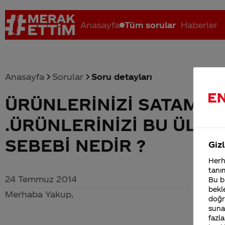
Anasayfa
Tüm sorular
Haberler
Anasayfa
Sorular
Soru detayları
ÜRÜNLERİNİZİ SATAMAD
Coca-Cola nerenin malı?
Coca cola İsrail malı mı Yani ...
C
.ÜRÜNLERİNİZİ BU ÜLK
SEBEBİ NEDİR ?
Gizl
Herha
tanım
24 Temmuz 2014
Bu bi
bekle
Merhaba Yakup,
doğr
sunab
fazla