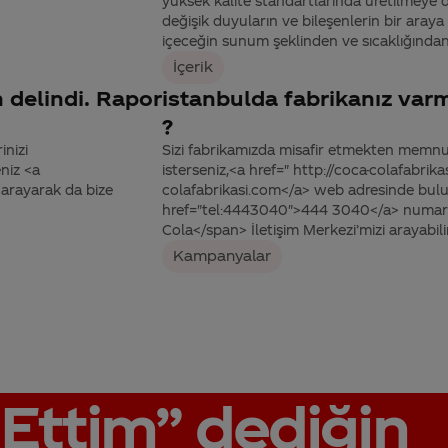
yüksek kalite standartlarında üretilmeye 
değişik duyuların ve bileşenlerin bir araya g
içeceğin sunum şeklinden ve sıcaklığından,
İçerik
m delindi. Rapor
istanbulda fabrikanız varm
?
inizi
Sizi fabrikamızda misafir etmekten memn
niz <a
isterseniz,<a href=" http://coca-colafabrik
arayarak da bize
colafabrikasi.com</a> web adresinde bulu
href="tel:4443040">444 3040</a> numara
Cola</span> İletişim Merkezi’mizi arayabilir
Kampanyalar
Ettim”
dediğin