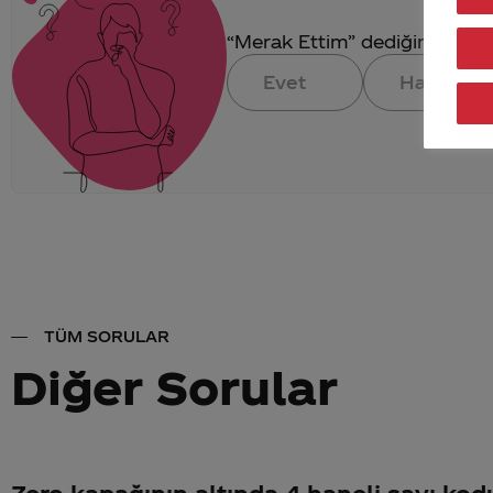
“Merak Ettim” dediğin konuya 
Evet
Hayır
TÜM SORULAR
Diğer Sorular
Zero kapağının altında 4 haneli sayı kod