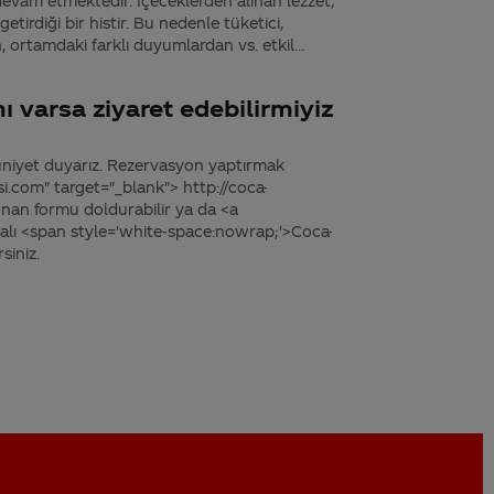
devam etmektedir. İçeceklerden alınan lezzet,
etirdiği bir histir. Bu nedenle tüketici,
 ortamdaki farklı duyumlardan vs. etkil...
ı varsa ziyaret edebilirmiyiz
uniyet duyarız. Rezervasyon yaptırmak
asi.com" target="_blank"> http://coca-
nan formu doldurabilir ya da <a
lı <span style='white-space:nowrap;'>Coca-
siniz.