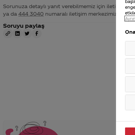
başlı
Sorunuza detaylı yanıt verebilmemiz için iletişim bil
enge
etkil
ya da
444 3040
numaralı iletişim merkezimizden bize 
Ayrın
Soruyu paylaş
Ona