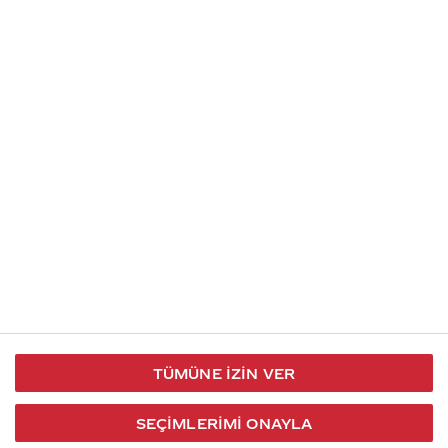
İletişim
Takip et
S.S.S
Kullanım
444 30 40
X / Twitter
Koşulları
Coca-Cola İletişim
Facebook
Merkezi
Veri Koruma
iletisimmerkezi@coca-
ve Gizlilik
cola.com
TÜMÜNE İZIN VER
Bilgi
Toplumu
SEÇIMLERIMI ONAYLA
Hizmetleri