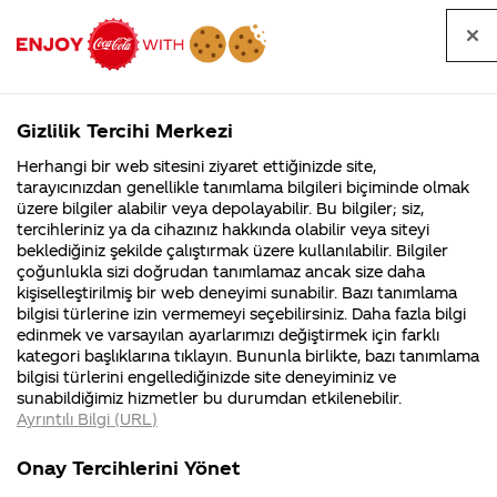
Tüm
Arama
Anasayfa
Haberler
Kapat
sorular
yap
Gizlilik Tercihi Merkezi
Arama yap
Herhangi bir web sitesini ziyaret ettiğinizde site,
Anasayfa
Sorular
Soru detayları
tarayıcınızdan genellikle tanımlama bilgileri biçiminde olmak
üzere bilgiler alabilir veya depolayabilir. Bu bilgiler; siz,
Coca-
Coca-
Kategor
Coca-Cola
Coca cola
üniversitelerdeki
tercihleriniz ya da cihazınız hakkında olabilir veya siteyi
Cola'nın
Cola’yı
nerenin
İsrail malı mı
Filistin'de
kim
beklediğiniz şekilde çalıştırmak üzere kullanılabilir. Bilgiler
malı?
Yani ...
fabr...
buldu?
çoğunlukla sizi doğrudan tanımlamaz ancak size daha
senlik
kişiselleştirilmiş bir web deneyimi sunabilir. Bazı tanımlama
Kurumsal
Kamp
bilgisi türlerine izin vermemeyi seçebilirsiniz. Daha fazla bilgi
yoklugunu
edinmek ve varsayılan ayarlarımızı değiştirmek için farklı
4355 Soru
90 Soru
kategori başlıklarına tıklayın. Bununla birlikte, bazı tanımlama
özellikle (izmir
Coca-Cola
Kampany
bilgisi türlerini engellediğinizde site deneyiminiz ve
Şirketi
hakkınd
sunabildiğimiz hizmetler bu durumdan etkilenebilir.
hakkında
ettikleri
,ankara)
Ayrıntılı Bilgi (URL)
merak
Kampan
ettikleriniz.
koşulları
Kurumsal
Ka
degerlendirmeyi
Fabrikalarımız,
kampany
Onay Tercihlerini Yönet
sertifikalarımız,
tarihleri
4355 Soru
90 S
faaliyet
temini v