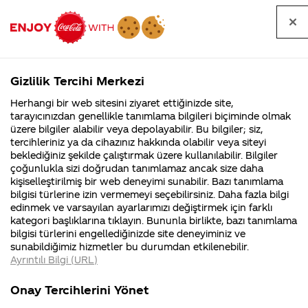
Tüm
Arama
Anasayfa
Haberler
Kapat
sorular
yap
Gizlilik Tercihi Merkezi
Arama yap
Herhangi bir web sitesini ziyaret ettiğinizde site,
Anasayfa
Sorular
Soru detayları
tarayıcınızdan genellikle tanımlama bilgileri biçiminde olmak
üzere bilgiler alabilir veya depolayabilir. Bu bilgiler; siz,
Coca-
Coca-
Kategoriler
Coca-Cola
Coca cola
türkiyenin
tercihleriniz ya da cihazınız hakkında olabilir veya siteyi
Cola'nın
Cola’yı
nerenin
İsrail malı mı
Filistin'de
kim
beklediğiniz şekilde çalıştırmak üzere kullanılabilir. Bilgiler
malı?
Yani ...
fabr...
buldu?
çoğunlukla sizi doğrudan tanımlamaz ancak size daha
coca- cola
kişiselleştirilmiş bir web deneyimi sunabilir. Bazı tanımlama
Kurumsal
Kamp
bilgisi türlerine izin vermemeyi seçebilirsiniz. Daha fazla bilgi
şirketi
edinmek ve varsayılan ayarlarımızı değiştirmek için farklı
4355 Soru
90 Soru
kategori başlıklarına tıklayın. Bununla birlikte, bazı tanımlama
kimin
Coca-Cola
Kampany
bilgisi türlerini engellediğinizde site deneyiminiz ve
Şirketi
hakkınd
sunabildiğimiz hizmetler bu durumdan etkilenebilir.
hakkında
ettikleri
elindedir ?
Ayrıntılı Bilgi (URL)
merak
Kampan
ettikleriniz.
koşulları
Kurumsal
Kampanyal
Fabrikalarımız,
kampany
Onay Tercihlerini Yönet
sertifikalarımız,
tarihleri
4355 Soru
90 Soru
15
faaliyet
temini v