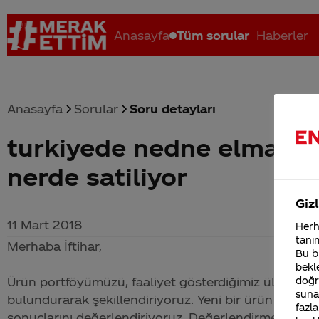
Anasayfa
Tüm sorular
Haberler
Anasayfa
Sorular
Soru detayları
turkiyede nedne elmali 
Coca-Cola nerenin malı?
Coca cola İsrail malı mı Yani ...
C
nerde satiliyor
Gizl
11 Mart 2018
Herha
tanım
Merhaba İftihar,
Bu bi
bekle
doğr
Ürün portföyümüzü, faaliyet gösterdiğimiz ülkelerdek
sunab
bulundurarak şekillendiriyoruz. Yeni bir ürün piyasa
fazla
sonuçlarını değerlendiriyoruz. Değerlendirmeler sonu