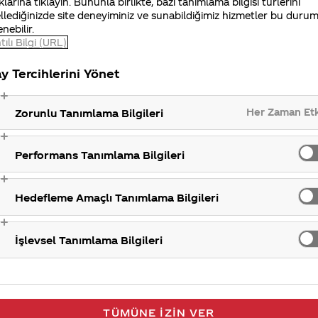
klarına tıklayın. Bununla birlikte, bazı tanımlama bilgisi türlerini
llediğinizde site deneyiminiz ve sunabildiğimiz hizmetler bu duru
enebilir.
tılı Bilgi (URL)
iniz Merak Ettim sitemizi ziyaret ettiğiniz için teşekkür
y Tercihlerini Yönet
Yeni ür
Her Zaman Et
Zorunlu Tanımlama Bilgileri
Performans Tanımlama Bilgileri
Hedefleme Amaçlı Tanımlama Bilgileri
İşlevsel Tanımlama Bilgileri
TÜMÜNE İZIN VER