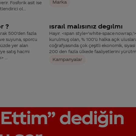
Marka
ir. Fosforik asit ise
ndirici ol...
r ?
ısraıl malısınız degılmı
rak 500’den fazla
Hayır. <span style='white-space:nowrap;'>
yve suyuna, sporcu
kurulmuş olan, % 100’ü halka açık uluslar
müzde yer alan
coğrafyasında çok çeşitli ekonomik, siyasi
iye satış hacmi
200 den fazla ülkede faaliyetlerini yürütme
 ...
Kampanyalar
Ettim”
dediğin