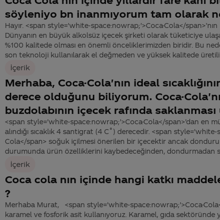
söyleniyo bn inanmıyorum tam olarak ne
Hayır. <span style='white-space:nowrap;'>Coca-Cola</span>’nın i
Dünyanın en büyük alkolsüz içecek şirketi olarak tüketiciye ul
%100 kalitede olması en önemli önceliklerimizden biridir. Bu ne
son teknoloji kullanılarak el değmeden ve yüksek kalitede üretilir.
İçerik
Merhaba, Coca-Cola'nın ideal sıcaklığını
derece olduğunu biliyorum. Coca-Cola'n
buzdolabının içecek rafında saklanmas
<span style='white-space:nowrap;'>Coca-Cola</span>'dan en m
alındığı sıcaklık 4 santigrat (4 C˚) derecedir. <span style='whit
Cola</span> soğuk içilmesi önerilen bir içecektir ancak dondur
durumunda ürün özelliklerini kaybedeceğinden, dondurmadan so
İçerik
Coca cola nın içinde hangi katkı maddele
?
Merhaba Murat, <span style='white-space:nowrap;'>Coca-Cola</
karamel ve fosforik asit kullanıyoruz. Karamel, gıda sektöründe y