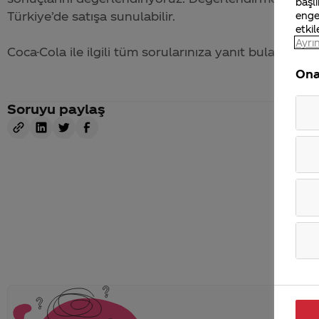
başlı
Türkiye’de satışa sunulabilir.
enge
etkil
Ayrın
Coca-Cola
ile ilgili tüm sorularınıza yanıt bulabileceğ
Ona
Soruyu paylaş