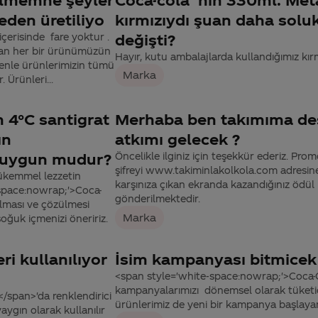
den üretiliyo
kırmızıydı şuan daha soluk
çerisinde fare yoktur .
değişti?
aşan her bir ürünümüzün
Hayır, kutu ambalajlarda kullandığımız kı
denle ürünlerimizin tümü
Marka
 Ürünleri...
n 4°C santigrat
Merhaba ben takımıma de
ın
atkımı gelecek ?
ı uygun mudur?
Öncelikle ilginiz için teşekkür ederiz. Pr
şifreyi www.takiminlakolkola.com adresine 
ükemmel lezzetin
karşınıza çıkan ekranda kazandığınız ödül 
e-space:nowrap;'>Coca-
gönderilmektedir.
ulması ve çözülmesi
Marka
ğuk içmenizi öneririz.
ri kullanılıyor
İsim kampanyası bitmicek 
<span style='white-space:nowrap;'>Coca-Co
kampanyalarımızı dönemsel olarak tüketici
span>'da renklendirici
ürünlerimiz de yeni bir kampanya başlay
aygın olarak kullanılır