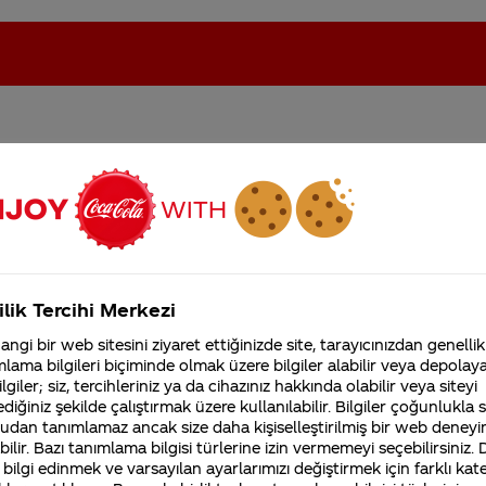
ve uzumlu fanta yok varsa
oca-Cola'nın Filistin'de fabr...
Coca-Cola’yı kim buldu?
Kurumsal
ilik Tercihi Merkezi
4355 Soru
ngi bir web sitesini ziyaret ettiğinizde site, tarayıcınızdan genellik
Coca-Cola Şirketi hakk
lama bilgileri biçiminde olmak üzere bilgiler alabilir veya depolayab
merak ettikleriniz.
lgiler; siz, tercihleriniz ya da cihazınız hakkında olabilir veya siteyi
Fabrikalarımız,
diğiniz şekilde çalıştırmak üzere kullanılabilir. Bilgiler çoğunlukla si
sertifikalarımız, faaliyet
udan tanımlamaz ancak size daha kişiselleştirilmiş bir web deneyi
i tüketicilerin beklenti ve ihtiyaçlarını göz önünde
gösterdiğimiz ülkeler,
tarihçemiz ve daha fazla
ilir. Bazı tanımlama bilgisi türlerine izin vermemeyi seçebilirsiniz.
 sunulmadan önce farklı pazar araştırmaları gerçekleşt
 bilgi edinmek ve varsayılan ayarlarımızı değiştirmek için farklı kat
cu yeterli talep ve ihtiyaç olması halinde, yeni ürünl