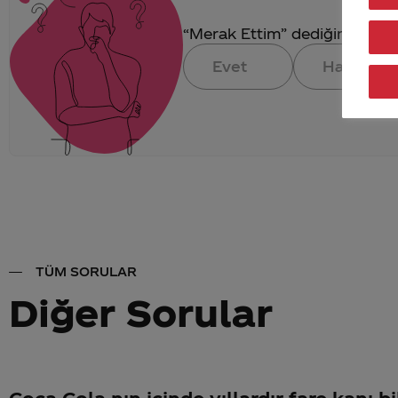
“Merak Ettim” dediğin konuya 
Evet
Hayır
TÜM SORULAR
Diğer Sorular
Coca Cola nın içinde yıllardır fare kanı 