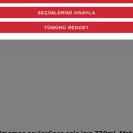
verdiğimiz cevap aklındaki soru işaretlerini giderdi 
SEÇIMLERIMI ONAYLA
Gönder
TÜMÜNÜ REDDET
bilmemne şeyler
Coca-cola 'nın 330ml. Met