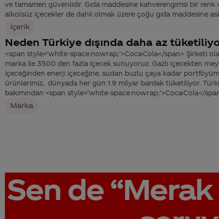
ve tamamen güvenlidir. Gıda maddesine kahverengimsi bir renk ver
alkolsüz içecekler de dahil olmak üzere çoğu gıda maddesine asitle
İçerik
Neden Türkiye dışında daha az tüketiliyo
<span style='white-space:nowrap;'>Coca-Cola</span> Şirketi ola
marka ile 3500 den fazla içecek sunuyoruz. Gazlı içecekten me
içeceğinden enerji içeceğine, sudan buzlu çaya kadar portföyü
ürünlerimiz, dünyada her gün 1.9 milyar bardak tüketiliyor. Türk
bakımından <span style='white-space:nowrap;'>Coca-Cola</span>
Marka
Sen de
“Merak 