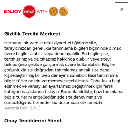
Tüm
Arama
Anasayfa
Haberler
Kapat
sorular
yap
Gizlilik Tercihi Merkezi
Arama yap
Herhangi bir web sitesini ziyaret ettiğinizde site,
Anasayfa
Sorular
Soru detayları
tarayıcınızdan genellikle tanımlama bilgileri biçiminde olmak
üzere bilgiler alabilir veya depolayabilir. Bu bilgiler; siz,
Coca-
Coca-
Kategorile
Coca-Cola
Coca cola
Türkiye'de
tercihleriniz ya da cihazınız hakkında olabilir veya siteyi
Cola'nın
Cola’yı
nerenin
İsrail malı mı
Filistin'de
kim
beklediğiniz şekilde çalıştırmak üzere kullanılabilir. Bilgiler
malı?
Yani ...
fabr...
buldu?
çoğunlukla sizi doğrudan tanımlamaz ancak size daha
reklamlarınızı
kişiselleştirilmiş bir web deneyimi sunabilir. Bazı tanımlama
Kurumsal
Kamp
bilgisi türlerine izin vermemeyi seçebilirsiniz. Daha fazla bilgi
hangi
edinmek ve varsayılan ayarlarımızı değiştirmek için farklı
4355 Soru
90 Soru
kategori başlıklarına tıklayın. Bununla birlikte, bazı tanımlama
ajanslarla
Coca-Cola
Kampany
bilgisi türlerini engellediğinizde site deneyiminiz ve
Şirketi
hakkınd
sunabildiğimiz hizmetler bu durumdan etkilenebilir.
hakkında
ettikleri
çekiyorsunuz?
Ayrıntılı Bilgi (URL)
merak
Kampan
ettikleriniz.
koşulları
Kurumsal
Kampa
Fabrikalarımız,
kampany
Onay Tercihlerini Yönet
sertifikalarımız,
tarihleri
4355 Soru
90 Soru
05 Temmuz
faaliyet
temini v