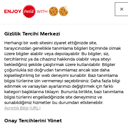
Tüm
Arama
Anasayfa
Haberler
Kapat
sorular
yap
Gizlilik Tercihi Merkezi
Arama yap
Herhangi bir web sitesini ziyaret ettiğinizde site,
Anasayfa
Sorular
Soru detayları
tarayıcınızdan genellikle tanımlama bilgileri biçiminde olmak
üzere bilgiler alabilir veya depolayabilir. Bu bilgiler; siz,
Coca-
Coca-
Kategoriler
Coca-Cola
Coca cola
Türkiye'de 1
tercihleriniz ya da cihazınız hakkında olabilir veya siteyi
Cola'nın
Cola’yı
nerenin
İsrail malı mı
Filistin'de
kim
beklediğiniz şekilde çalıştırmak üzere kullanılabilir. Bilgiler
malı?
Yani ...
fabr...
buldu?
çoğunlukla sizi doğrudan tanımlamaz ancak size daha
yılda (geçen
kişiselleştirilmiş bir web deneyimi sunabilir. Bazı tanımlama
Kurumsal
Kamp
bilgisi türlerine izin vermemeyi seçebilirsiniz. Daha fazla bilgi
yıl) ne kadar
edinmek ve varsayılan ayarlarımızı değiştirmek için farklı
4355 Soru
90 Soru
kategori başlıklarına tıklayın. Bununla birlikte, bazı tanımlama
Coca-Cola
Coca-Cola
Kampany
bilgisi türlerini engellediğinizde site deneyiminiz ve
Şirketi
hakkınd
sunabildiğimiz hizmetler bu durumdan etkilenebilir.
hakkında
ettikleri
ürünü
Ayrıntılı Bilgi (URL)
merak
Kampan
ettikleriniz.
koşulları
Kurumsal
Kampany
tüketildi?
Fabrikalarımız,
kampany
Onay Tercihlerini Yönet
sertifikalarımız,
tarihleri
4355 Soru
90 Soru
faaliyet
temini v