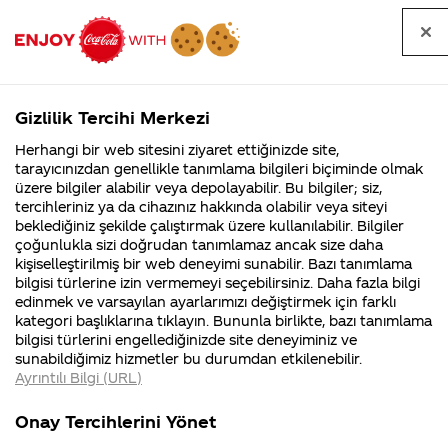
Tüm
Arama
Anasayfa
Haberler
Kapat
sorular
yap
Gizlilik Tercihi Merkezi
Arama yap
Herhangi bir web sitesini ziyaret ettiğinizde site,
Anasayfa
Sorular
Soru detayları
tarayıcınızdan genellikle tanımlama bilgileri biçiminde olmak
üzere bilgiler alabilir veya depolayabilir. Bu bilgiler; siz,
Coca-
Coca-
Kategoril
Coca-Cola
Coca cola
Türkiye Coca
tercihleriniz ya da cihazınız hakkında olabilir veya siteyi
Cola'nın
Cola’yı
nerenin
İsrail malı mı
Filistin'de
kim
beklediğiniz şekilde çalıştırmak üzere kullanılabilir. Bilgiler
malı?
Yani ...
fabr...
buldu?
çoğunlukla sizi doğrudan tanımlamaz ancak size daha
cola
kişiselleştirilmiş bir web deneyimi sunabilir. Bazı tanımlama
Kurumsal
Kamp
bilgisi türlerine izin vermemeyi seçebilirsiniz. Daha fazla bilgi
fabrikalarından
edinmek ve varsayılan ayarlarımızı değiştirmek için farklı
4355 Soru
90 Soru
kategori başlıklarına tıklayın. Bununla birlikte, bazı tanımlama
vergi alıyor mu
Coca-Cola
Kampany
bilgisi türlerini engellediğinizde site deneyiminiz ve
Şirketi
hakkınd
sunabildiğimiz hizmetler bu durumdan etkilenebilir.
hakkında
ettikleri
Ayrıntılı Bilgi (URL)
merak
Kampan
ettikleriniz.
koşulları
15 Ağustos 2018
Kurumsal
Kam
Fabrikalarımız,
kampany
Onay Tercihlerini Yönet
sertifikalarımız,
tarihleri
Merhaba Merve,
4355 Soru
90 Soru
faaliyet
temini v